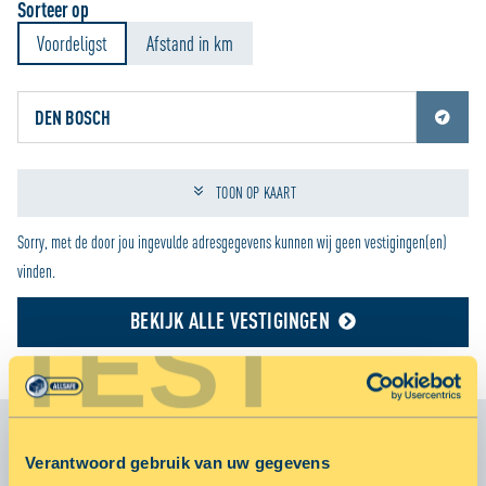
Sorteer op
Voordeligst
Afstand in km
Jouw locatiediensten zijn uitgeschakeld.
Schakel jouw locatiediensten in om deze functie te gebruiken.
TOON OP KAART
Sorry, met de door jou ingevulde adresgegevens kunnen wij geen vestigingen(en)
vinden.
TEST
BEKIJK ALLE VESTIGINGEN
JOUW OPSLAG NOG MAKKELIJKER MET:
Verantwoord gebruik van uw gegevens