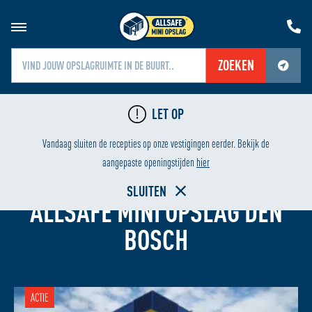
ZOEKEN
Jouw locatiediensten zijn uitgeschakeld.
LET OP
Schakel jouw locatiediensten in om deze functie te gebruiken.
LAAGSTE PRIJS
HUREN 
Vandaag sluiten de recepties op onze vestigingen eerder. Bekijk de
aangepaste openingstijden
hier
GARAGEBOX HUREN
SLUITEN
ALLSAFE MINI OPSLAG DEN
BOSCH
ACTIE