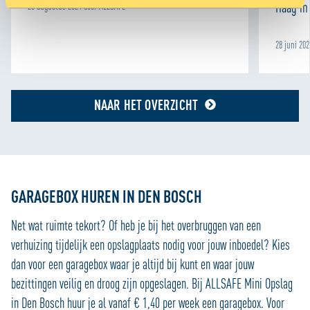
Haag in 
28 augustus 2024 door ALLSAFE
Met cookies maken wij de website en jouw ervaring beter
en persoonlijker. Dankzij functionele cookies werkt de
28 juni 20
website goed. Met cookies voor statistieken houden we
anoniem bij hoe de website wordt gebruikt, zodat we die
telkens een beetje beter kunnen maken. We gebruiken
ook cookies om content en advertenties te
NAAR HET OVERZICHT
personaliseren en om functies voor social media te
bieden. We delen informatie over je gebruik van onze site
met onze partners voor social media, adverteren en
analyse zodat we ook buiten onze website een
persoonlijke ervaring kunnen bieden. Voor meer
GARAGEBOX HUREN IN DEN BOSCH
informatie over hoe wij cookies gebruiken, bekijk onze
Cookie Policy
Net wat ruimte tekort? Of heb je bij het overbruggen van een
verhuizing tijdelijk een opslagplaats nodig voor jouw inboedel? Kies
dan voor een garagebox waar je altijd bij kunt en waar jouw
bezittingen veilig en droog zijn opgeslagen. Bij ALLSAFE Mini Opslag
in Den Bosch huur je al vanaf € 1,40 per week een garagebox. Voor