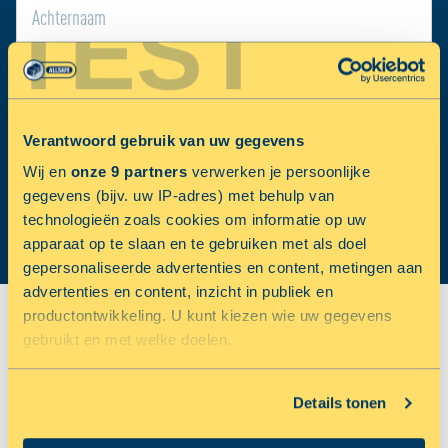
TEST
E-MAILADRES:
Verantwoord gebruik van uw gegevens
Wij en
onze 9 partners
verwerken je persoonlijke
INSCHRIJVEN
gegevens (bijv. uw IP-adres) met behulp van
technologieën zoals cookies om informatie op uw
apparaat op te slaan en te gebruiken met als doel
gepersonaliseerde advertenties en content, metingen aan
advertenties en content, inzicht in publiek en
productontwikkeling. U kunt kiezen wie uw gegevens
gebruikt en met welke doelen.
Als u het toestaat, willen we ook graag:
Details tonen
Informatie verzamelen over uw geografische locatie,
die tot een paar meter nauwkeurig kan zijn