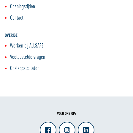
informatie over hoe wij cookies gebruiken, bekijk onze
Openingstijden
Cookie Policy
Contact
OVERIGE
Werken bij ALLSAFE
Veelgestelde vragen
Opslagcalculator
VOLG ONS OP: