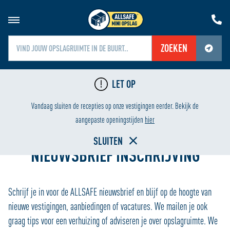
ZOEKEN
Jouw locatiediensten zijn uitgeschakeld.
LET OP
Schakel jouw locatiediensten in om deze functie te gebruiken.
24/7 BEVEILIGING
LAAGSTE PRIJS
Vandaag sluiten de recepties op onze vestigingen eerder. Bekijk de
Home
aangepaste openingstijden
hier
SLUITEN
NIEUWSBRIEF INSCHRIJVING
Schrijf je in voor de ALLSAFE nieuwsbrief en blijf op de hoogte van
nieuwe vestigingen, aanbiedingen of vacatures. We mailen je ook
graag tips voor een verhuizing of adviseren je over opslagruimte. We