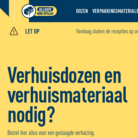
DOZEN
VERPAKKINGSMATERIAL
LET OP
Vandaag sluiten de recepties op o
Verhuisdozen en
verhuismateriaal
nodig?
Bestel hier alles voor een geslaagde verhuizing.