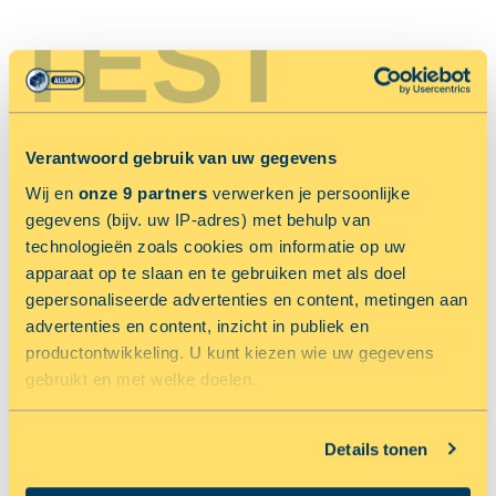
TEST
Verantwoord gebruik van uw gegevens
Wij en
onze 9 partners
verwerken je persoonlijke
gegevens (bijv. uw IP-adres) met behulp van
ALMERE BUITEN
technologieën zoals cookies om informatie op uw
apparaat op te slaan en te gebruiken met als doel
☆
★
☆
★
☆
★
☆
★
☆
★
gepersonaliseerde advertenties en content, metingen aan
advertenties en content, inzicht in publiek en
Oliemolenstraat 1
productontwikkeling. U kunt kiezen wie uw gegevens
BEKIJK LOCATIE
gebruikt en met welke doelen.
Als u het toestaat, willen we ook graag:
MEER INFORMATIE
Details tonen
Informatie verzamelen over uw geografische locatie,
die tot een paar meter nauwkeurig kan zijn