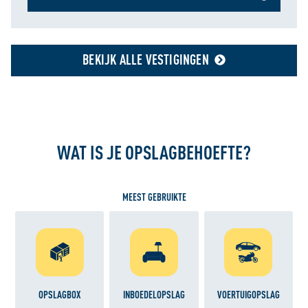
analyse zodat we ook buiten onze website een
persoonlijke ervaring kunnen bieden. Voor meer
informatie over hoe wij cookies gebruiken, bekijk onze
Cookie Policy
BEKIJK ALLE VESTIGINGEN
WAT IS JE OPSLAGBEHOEFTE?
MEEST GEBRUIKTE
OPSLAGBOX
INBOEDELOPSLAG
VOERTUIGOPSLAG