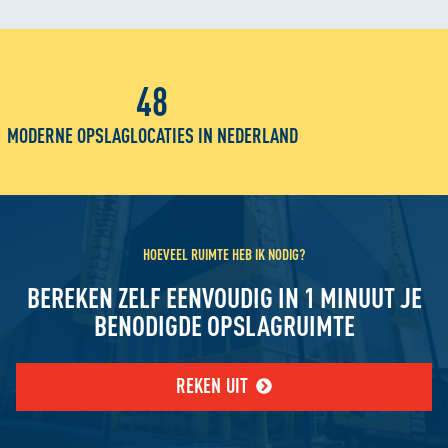
48
1
OPSLAGLOCATIES IN NEDERLAND
M²
HOEVEEL RUIMTE HEB IK NODIG?
BEREKEN ZELF EENVOUDIG IN 1 MINUUT JE
BENODIGDE OPSLAGRUIMTE
REKEN UIT