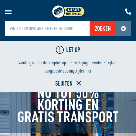
ZOEKEN
Jouw locatiediensten zijn uitgeschakeld.
LET OP
Schakel jouw locatiediensten in om deze functie te gebruiken.
LAAGSTE PRIJS
HUREN VAN
Vandaag sluiten de recepties op onze vestigingen eerder. Bekijk de
aangepaste openingstijden
hier
SLUITEN