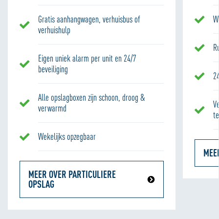
Gratis aanhangwagen, verhuisbus of
W
verhuishulp
R
Eigen uniek alarm per unit en 24/7
beveiliging
2
Alle opslagboxen zijn schoon, droog &
V
verwarmd
t
Wekelijks opzegbaar
MEE
MEER OVER PARTICULIERE
OPSLAG