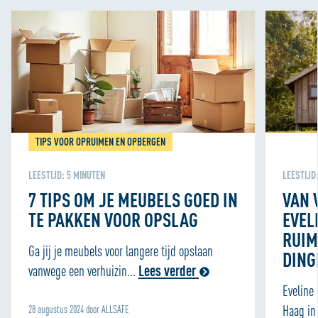
TIPS VOOR OPRUIMEN EN OPBERGEN
LEESTIJD:
5
MINUTEN
LEESTIJD
7 TIPS OM JE MEUBELS GOED IN
VAN 
TE PAKKEN VOOR OPSLAG
EVEL
RUIM
Ga jij je meubels voor langere tijd opslaan
DING
vanwege een verhuizin...
Lees verder
Eveline
Haag in 
28 augustus 2024 door ALLSAFE