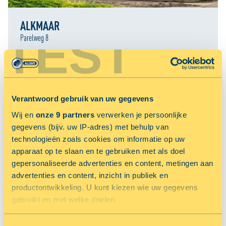
ALKMAAR
TEST
Parelweg 8
RESERVEER NU MET 33.33% KORTING
Verantwoord gebruik van uw gegevens
NU 50% KORTING OP OPSLAGRUIMTE
Wij en
onze 9 partners
verwerken je persoonlijke
gegevens (bijv. uw IP-adres) met behulp van
technologieën zoals cookies om informatie op uw
apparaat op te slaan en te gebruiken met als doel
gepersonaliseerde advertenties en content, metingen aan
advertenties en content, inzicht in publiek en
productontwikkeling. U kunt kiezen wie uw gegevens
gebruikt en met welke doelen.
ALMERE
Als u het toestaat, willen we ook graag: