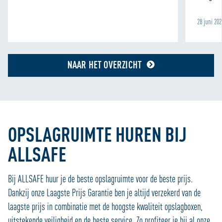
28 juni 20
NAAR HET OVERZICHT
OPSLAGRUIMTE HUREN BIJ
ALLSAFE
Bij ALLSAFE huur je de beste opslagruimte voor de beste prijs.
Dankzij onze Laagste Prijs Garantie ben je altijd verzekerd van de
laagste prijs in combinatie met de hoogste kwaliteit opslagboxen,
uitstekende veiligheid en de beste service. Zo profiteer je bij al onze