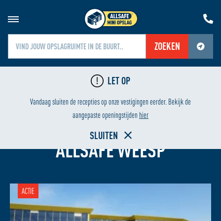
ZOEKEN
Jouw locatiediensten zijn uitgeschakeld.
LET OP
Schakel jouw locatiediensten in om deze functie te gebruiken.
LAAGSTE PRIJS
HUREN
Vandaag sluiten de recepties op onze vestigingen eerder. Bekijk de
aangepaste openingstijden
hier
OPSLAGRUIMTE HUREN BIJ
SLUITEN
ALLSAFE WEESP
ACTIE