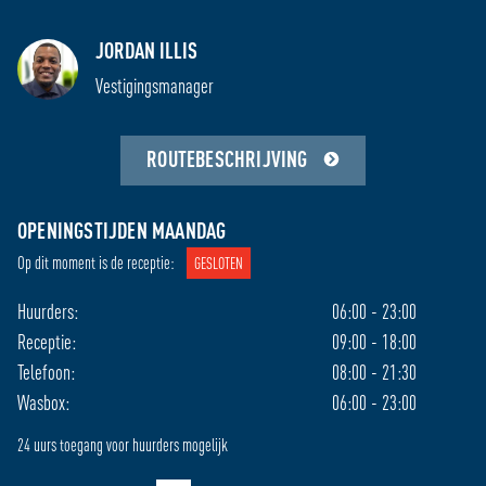
JORDAN ILLIS
OPENINGSTIJDEN HUURDERS: 06:00 – 23:00 /
Vestigingsmanager
24 UURS TOEGANG MOGELIJK
ROUTEBESCHRIJVING
RECEPTIE
TELEFONIE
Ma
09:00 - 18:00
08:00 - 21:30
OPENINGSTIJDEN MAANDAG
Di
09:00 - 18:00
08:00 - 21:30
Op dit moment is de receptie:
GESLOTEN
Wo
09:00 - 18:00
08:00 - 21:30
Do
09:00 - 18:00
08:00 - 21:30
Huurders:
06:00 - 23:00
Vr
09:00 - 18:00
08:00 - 21:30
Receptie:
09:00 - 18:00
Za
09:00 - 17:00
08:30 - 17:30
Telefoon:
08:00 - 21:30
Zo
gesloten
11:00 - 17:30
Wasbox:
06:00 - 23:00
24 uurs toegang voor huurders mogelijk
Verberg openingstijden