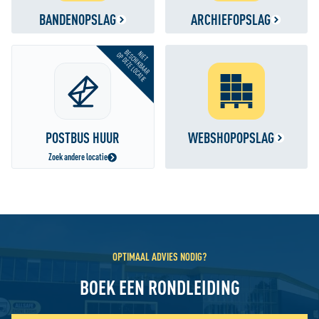
BANDENOPSLAG
ARCHIEFOPSLAG
BESCHIKBAAR
NIET
OP DEZE LOCATIE
POSTBUS HUUR
WEBSHOPOPSLAG
Zoek andere locatie
OPTIMAAL ADVIES NODIG?
BOEK EEN RONDLEIDING