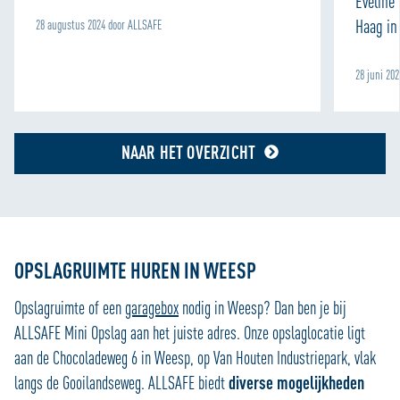
Eveline
Haag in 
28 augustus 2024 door ALLSAFE
28 juni 20
NAAR HET OVERZICHT
OPSLAGRUIMTE HUREN IN WEESP
Opslagruimte of een
garagebox
nodig in Weesp? Dan ben je bij
ALLSAFE Mini Opslag aan het juiste adres. Onze opslaglocatie ligt
aan de Chocoladeweg 6 in Weesp, op Van Houten Industriepark, vlak
langs de Gooilandseweg. ALLSAFE biedt
diverse mogelijkheden