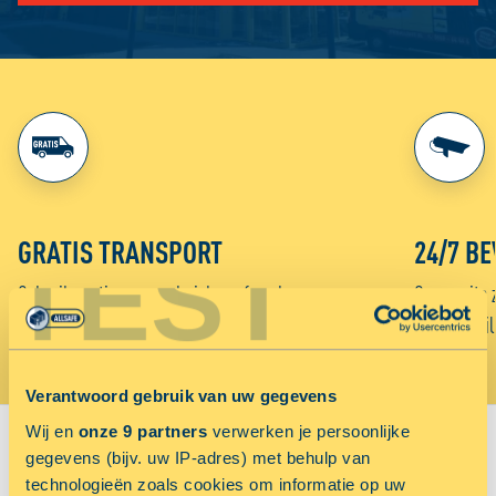
GRATIS TRANSPORT
24/7 BE
TEST
Gebruik gratis onze verhuisbus of aanhanger voor
Onze units 
het vervoer van je spullen naar ALLSAFE.
week beveil
Verantwoord gebruik van uw gegevens
Wij en
onze 9 partners
verwerken je persoonlijke
Sluiten
gegevens (bijv. uw IP-adres) met behulp van
VIND JOUW VESTIGING:
technologieën zoals cookies om informatie op uw