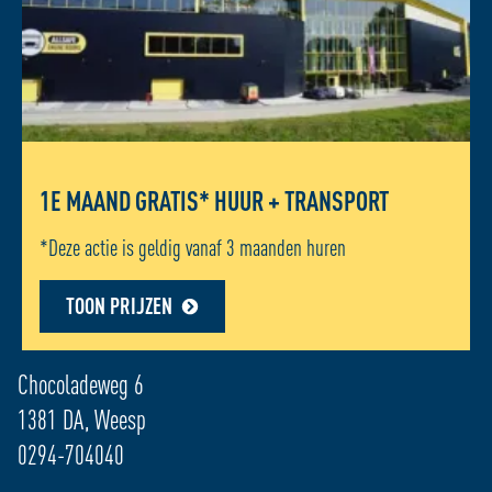
1E MAAND GRATIS* HUUR + TRANSPORT
*Deze actie is geldig vanaf 3 maanden huren
TOON PRIJZEN
ADRES LOCATIE - WEESP
Chocoladeweg 6
1381 DA, Weesp
0294-704040