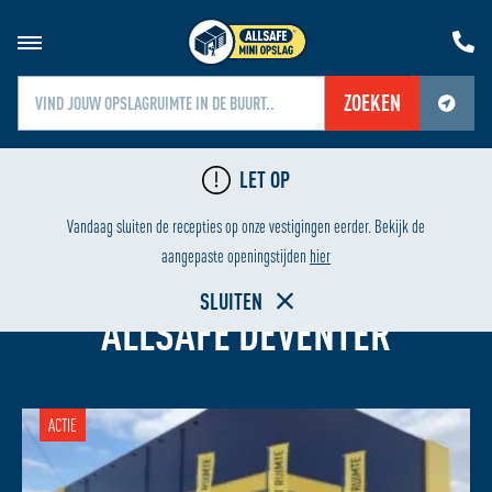
ZOEKEN
Jouw locatiediensten zijn uitgeschakeld.
LET OP
Schakel jouw locatiediensten in om deze functie te gebruiken.
24/7 BEVEILIGING
Vandaag sluiten de recepties op onze vestigingen eerder. Bekijk de
aangepaste openingstijden
hier
OPSLAGRUIMTE HUREN BIJ
SLUITEN
ALLSAFE DEVENTER
ACTIE