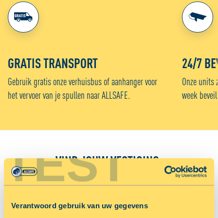
GRATIS TRANSPORT
24/7 BE
Gebruik gratis onze verhuisbus of aanhanger voor
Onze units 
het vervoer van je spullen naar ALLSAFE.
week beveil
TEST
VIND JOUW VESTIGING:
Sorteer op
Voordeligst
Afstand in km
Verantwoord gebruik van uw gegevens