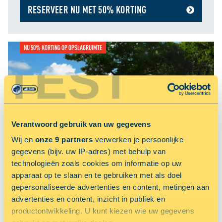
RESERVEER NU MET 50% KORTING
NU 50% KORTING OP OPSLAGRUIMTE
TEST
Verantwoord gebruik van uw gegevens
Wij en
onze 9 partners
verwerken je persoonlijke
gegevens (bijv. uw IP-adres) met behulp van
ALMERE BUITEN
technologieën zoals cookies om informatie op uw
Oliemolenstraat 1
apparaat op te slaan en te gebruiken met als doel
gepersonaliseerde advertenties en content, metingen aan
RESERVEER NU MET 50% KORTING
advertenties en content, inzicht in publiek en
productontwikkeling. U kunt kiezen wie uw gegevens