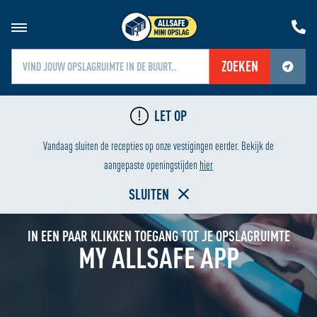
ZOEKEN
Jouw locatiediensten zijn uitgeschakeld.
LET OP
Schakel jouw locatiediensten in om deze functie te gebruiken.
LAAGSTE PRIJS
HUR
Vandaag sluiten de recepties op onze vestigingen eerder. Bekijk de
Home
aangepaste openingstijden
hier
SLUITEN
IN EEN PAAR KLIKKEN TOEGANG TOT JE OPSLAGRUIMTE
MY ALLSAFE APP