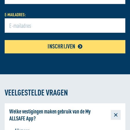
bieden. We delen informatie over je gebruik van onze site
met onze partners voor social media, adverteren en
E-MAILADRES:
analyse zodat we ook buiten onze website een
persoonlijke ervaring kunnen bieden. Voor meer
informatie over hoe wij cookies gebruiken, bekijk onze
Cookie Policy
INSCHRIJVEN
VEELGESTELDE VRAGEN
Welke vestigingen maken gebruik van de My
ALLSAFE App?