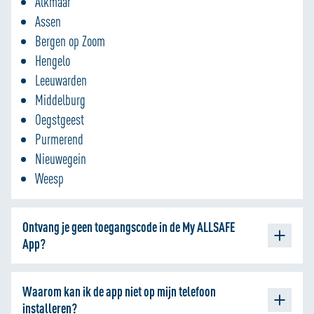
Alkmaar
Assen
Bergen op Zoom
Hengelo
Leeuwarden
Middelburg
Oegstgeest
Purmerend
Nieuwegein
Weesp
Ontvang je geen toegangscode in de My ALLSAFE
App?
Dit kan liggen aan de volgende factoren:
Waarom kan ik de app niet op mijn telefoon
Wanneer je geen gebruik maakt van de laatste versie van
installeren?