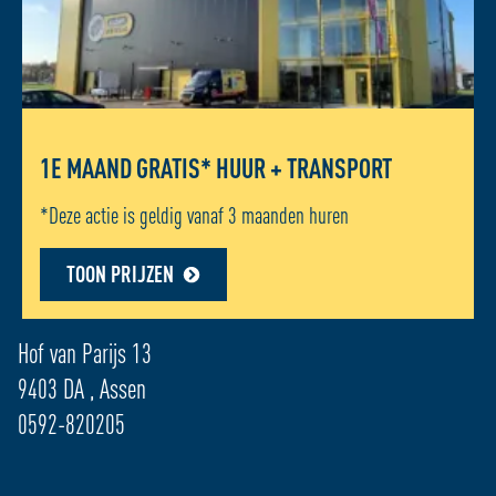
1E MAAND GRATIS* HUUR + TRANSPORT
*Deze actie is geldig vanaf 3 maanden huren
TOON PRIJZEN
ADRES LOCATIE - ASSEN
Hof van Parijs 13
9403 DA , Assen
0592-820205