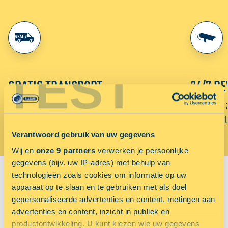
TEST
GRATIS TRANSPORT
24/7 BE
Gebruik gratis onze verhuisbus of aanhanger voor
Onze units 
het vervoer van je spullen naar ALLSAFE.
week beveil
Verantwoord gebruik van uw gegevens
Wij en
onze 9 partners
verwerken je persoonlijke
Sluiten
gegevens (bijv. uw IP-adres) met behulp van
technologieën zoals cookies om informatie op uw
VIND JOUW VESTIGING:
apparaat op te slaan en te gebruiken met als doel
gepersonaliseerde advertenties en content, metingen aan
Sorteer op
advertenties en content, inzicht in publiek en
productontwikkeling. U kunt kiezen wie uw gegevens