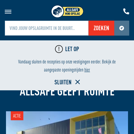
ZOEKEN
Jouw locatiediensten zijn uitgeschakeld.
LET OP
Schakel jouw locatiediensten in om deze functie te gebruiken.
24/7 BEVEILIGING
LAA
Vandaag sluiten de recepties op onze vestigingen eerder. Bekijk de
aangepaste openingstijden
hier
OPSLAGRUIMTE HUREN IN ASSEN
SLUITEN
ALLSAFE GEEFT RUIMTE
ACTIE