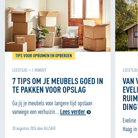
personaliseren en om functies voor social media te
bieden. We delen informatie over je gebruik van onze site
met onze partners voor social media, adverteren en
analyse zodat we ook buiten onze website een
persoonlijke ervaring kunnen bieden. Voor meer
informatie over hoe wij cookies gebruiken, bekijk onze
Cookie Policy
TIPS VOOR OPRUIMEN EN OPBERGEN
LEESTIJD:
< 1
MINUUT
LEESTIJD
7 TIPS OM JE MEUBELS GOED IN
VAN 
TE PAKKEN VOOR OPSLAG
EVEL
RUIM
Ga jij je meubels voor langere tijd opslaan
DING
vanwege een verhuizin...
Lees verder
Eveline
Haag in 
28 augustus 2024 door ALLSAFE