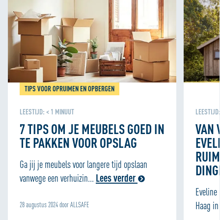
bieden. We delen informatie over je gebruik van onze site
met onze partners voor social media, adverteren en
analyse zodat we ook buiten onze website een
persoonlijke ervaring kunnen bieden. Voor meer
informatie over hoe wij cookies gebruiken, bekijk onze
Cookie Policy
TIPS VOOR OPRUIMEN EN OPBERGEN
LEESTIJD:
< 1
MINUUT
LEESTIJD
7 TIPS OM JE MEUBELS GOED IN
VAN 
TE PAKKEN VOOR OPSLAG
EVEL
RUIM
Ga jij je meubels voor langere tijd opslaan
DING
vanwege een verhuizin...
Lees verder
Eveline
Haag in 
28 augustus 2024 door ALLSAFE