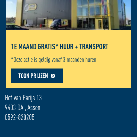
1E MAAND GRATIS* HUUR + TRANSPORT
*Deze actie is geldig vanaf 3 maanden huren
TOON PRIJZEN
ADRES LOCATIE - ASSEN
Hof van Parijs 13
9403 DA , Assen
0592-820205