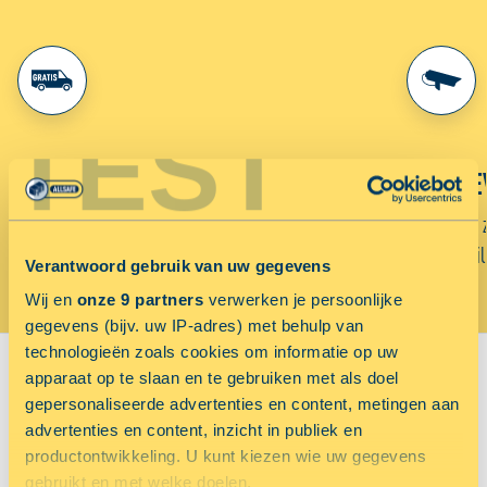
TEST
GRATIS TRANSPORT
24/7 BE
Gebruik gratis onze verhuisbus of aanhanger voor
Onze units 
het vervoer van je spullen naar ALLSAFE.
week beveil
Verantwoord gebruik van uw gegevens
Wij en
onze 9 partners
verwerken je persoonlijke
Sluiten
gegevens (bijv. uw IP-adres) met behulp van
technologieën zoals cookies om informatie op uw
apparaat op te slaan en te gebruiken met als doel
VIND JOUW VESTIGING:
gepersonaliseerde advertenties en content, metingen aan
advertenties en content, inzicht in publiek en
Sorteer op
productontwikkeling. U kunt kiezen wie uw gegevens
gebruikt en met welke doelen.