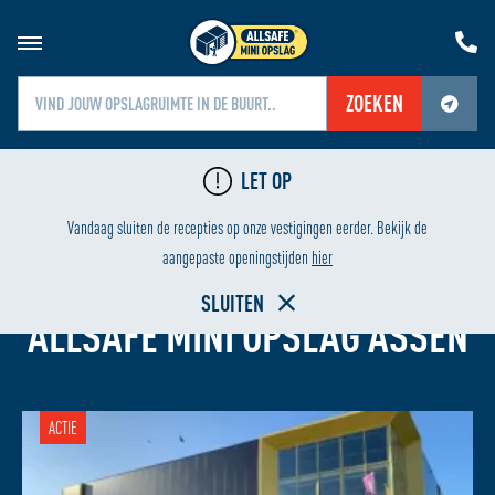
ZOEKEN
Jouw locatiediensten zijn uitgeschakeld.
LET OP
Schakel jouw locatiediensten in om deze functie te gebruiken.
24/7 BEVEILIGING
Vandaag sluiten de recepties op onze vestigingen eerder. Bekijk de
aangepaste openingstijden
hier
GARAGEBOX HUREN
SLUITEN
ALLSAFE MINI OPSLAG ASSEN
ACTIE