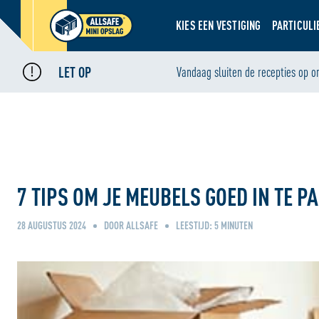
KIES EEN VESTIGING
PARTICULI
LET OP
Home
Blog
Vandaag sluiten de recepties op o
•
•
7 tips om je meubels goed in te pakken voor opslag
7 TIPS OM JE MEUBELS GOED IN TE 
28 AUGUSTUS 2024
DOOR ALLSAFE
LEESTIJD:
5
MINUTEN