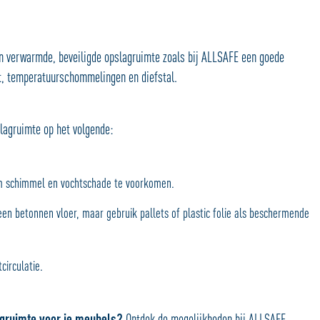
en verwarmde, beveiligde opslagruimte zoals bij ALLSAFE een goede
t, temperatuurschommelingen en diefstal.
slagruimte op het volgende:
om schimmel en vochtschade te voorkomen.
een betonnen vloer, maar gebruik pallets of plastic folie als beschermende
circulatie.
agruimte voor je meubels?
Ontdek de mogelijkheden bij ALLSAFE
.