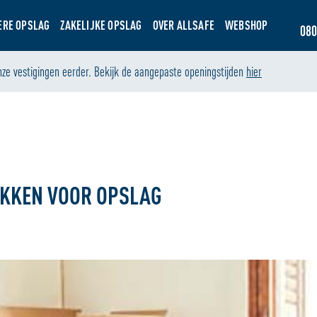
ERE OPSLAG
ZAKELIJKE OPSLAG
OVER ALLSAFE
WEBSHOP
080
nze vestigingen eerder. Bekijk de aangepaste openingstijden
hier
PAKKEN VOOR OPSLAG