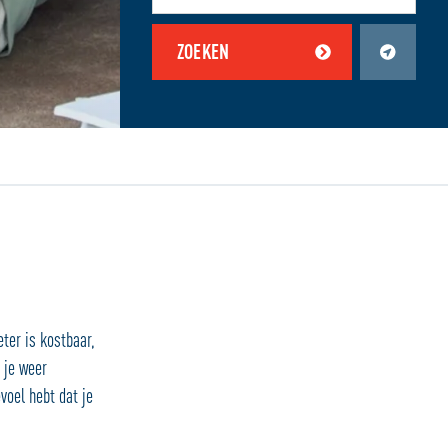
ZOEKEN
en zijn uitgeschakeld.
Schakel jouw locatiediensten in om deze functie te gebruiken.
ter is kostbaar,
 je weer
evoel hebt dat je