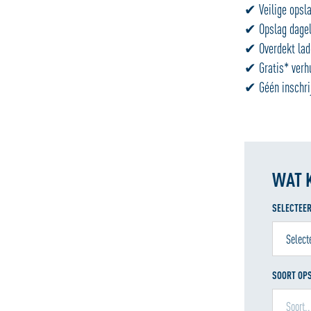
✔ Veilige opsla
✔ Opslag dageli
✔ Overdekt lade
✔ Gratis* verhu
✔ Géén inschrij
WAT 
SELECTEER
SOORT OP