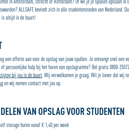
uimte in Amsterdam, Utrecht of Rotterdam? Of wil je je spullen opslaan in 
euwarden? ALLSAFE bevindt zich in alle studentensteden van Nederland. Du
is altijd in de buurt!
T
og een offerte aan voor de opslag van jouw spullen. Je ontvangt snel een v
 of persoonlijke hulp bij het huren van opslagruimte? Bel gratis 0800-2557
tiging bij jou in de buurt
. Wij verwelkomen je graag. Wil je liever dat wij t
ug
en wij nemen contact met jou op.
RDELEN VAN OPSLAG VOOR STUDENTEN
lf storage huren vanaf € 1,40 per week