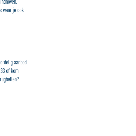
Eindhoven,
s waar je ook
oordelig aanbod
233 of kom
erugbellen?