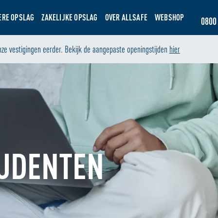
ERE OPSLAG
ZAKELIJKE OPSLAG
OVER ALLSAFE
WEBSHOP
0800 
nze vestigingen eerder. Bekijk de aangepaste openingstijden
hier
TUDENTEN