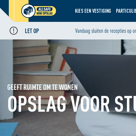
KIES EEN VESTIGING
PARTICULI
LET OP
Vandaag sluiten de recepties op o
GEEFT RUIMTE OM TE WONEN
OPSLAG VOOR S