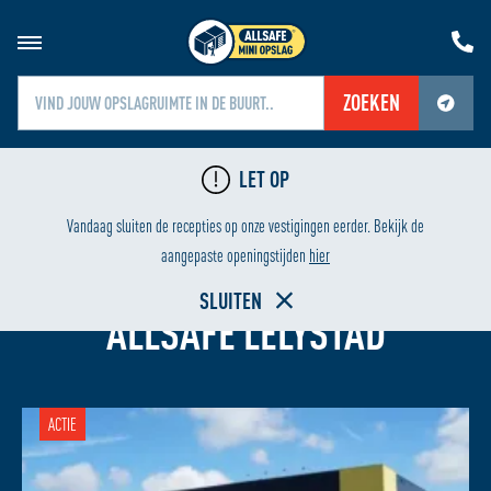
ZOEKEN
Jouw locatiediensten zijn uitgeschakeld.
LET OP
Schakel jouw locatiediensten in om deze functie te gebruiken.
LAAGSTE PRIJS
HURE
Vandaag sluiten de recepties op onze vestigingen eerder. Bekijk de
aangepaste openingstijden
hier
OPSLAGRUIMTE HUREN BIJ
SLUITEN
ALLSAFE LELYSTAD
ACTIE