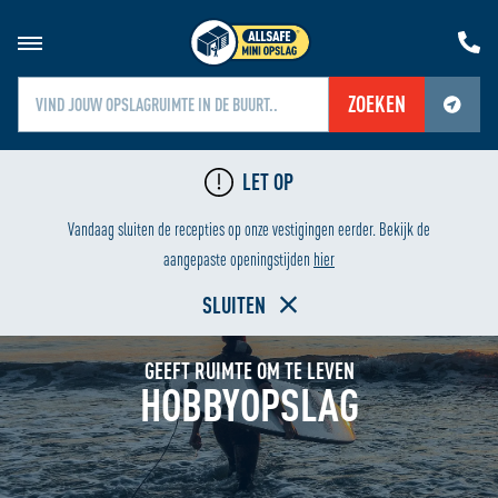
ZOEKEN
Jouw locatiediensten zijn uitgeschakeld.
LET OP
Schakel jouw locatiediensten in om deze functie te gebruiken.
LAAGSTE PRIJS
Vandaag sluiten de recepties op onze vestigingen eerder. Bekijk de
Home
aangepaste openingstijden
hier
SLUITEN
GEEFT RUIMTE OM TE LEVEN
HOBBYOPSLAG