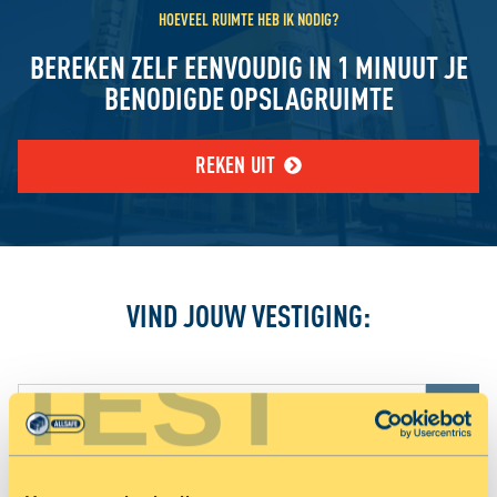
HOEVEEL RUIMTE HEB IK NODIG?
BEREKEN ZELF EENVOUDIG IN 1 MINUUT JE
BENODIGDE OPSLAGRUIMTE
REKEN UIT
VIND JOUW VESTIGING:
TEST
Jouw locatiediensten zijn uitgeschakeld.
Schakel jouw locatiediensten in om deze functie te gebruiken.
TOON OP KAART