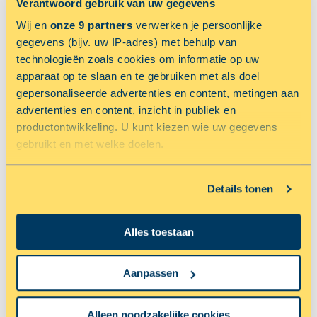
Verantwoord gebruik van uw gegevens
Wij en
onze 9 partners
verwerken je persoonlijke
NU 50% KORTING OP OPSLAGRUIMTE
gegevens (bijv. uw IP-adres) met behulp van
technologieën zoals cookies om informatie op uw
apparaat op te slaan en te gebruiken met als doel
gepersonaliseerde advertenties en content, metingen aan
advertenties en content, inzicht in publiek en
productontwikkeling. U kunt kiezen wie uw gegevens
gebruikt en met welke doelen.
Als u het toestaat, willen we ook graag:
Details tonen
AMSTERDAM
Informatie verzamelen over uw geografische locatie,
die tot een paar meter nauwkeurig kan zijn
Netwerkweg 43
Alles toestaan
Uw apparaat identificeren door het actief te scannen
op specifieke eigenschappen (fingerprinting)
RESERVEER NU MET 50% KORTING
Lees meer over hoe uw persoonlijke gegevens worden
Aanpassen
verwerkt en stel uw voorkeuren in het
detailgedeelte
in.
U kunt uw toestemming op elk moment wijzigen of
NU 33.33% KORTING OP OPSLAGRUIMTE
Alleen noodzakelijke cookies