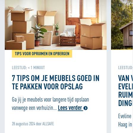
anoniem bij hoe de website wordt gebruikt, zodat we die
telkens een beetje beter kunnen maken. We gebruiken
ook cookies om content en advertenties te
personaliseren en om functies voor social media te
bieden. We delen informatie over je gebruik van onze site
met onze partners voor social media, adverteren en
analyse zodat we ook buiten onze website een
TIPS VOOR OPRUIMEN EN OPBERGEN
persoonlijke ervaring kunnen bieden. Voor meer
informatie over hoe wij cookies gebruiken, bekijk onze
LEESTIJD:
< 1
MINUUT
LEESTIJD
Cookie Policy
7 TIPS OM JE MEUBELS GOED IN
VAN 
TE PAKKEN VOOR OPSLAG
EVEL
RUIM
Ga jij je meubels voor langere tijd opslaan
DING
vanwege een verhuizin...
Lees verder
Eveline
Haag in 
28 augustus 2024 door ALLSAFE