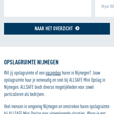
28 juni 20
NAAR HET OVERZICHT
OPSLAGRUIMTE NIJMEGEN
Wil jij opslagruimte of een
garagebox
huren in Nijmegen? Jouw
opslagruimte huur je eenvoudig en snel bij ALLSAFE Mini Opslag in
Nijmegen. ALLSAFE biedt diverse mogelijkheden voor zowel
particulieren als bedrijven.
Veel mensen in omgeving Nijmegen en omstreken huren opslagruimte
bij ALLSAFE Mini Opslag voor uiteenlopende situaties. Woon je wat