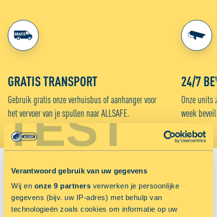
GRATIS TRANSPORT
24/7 BE
Gebruik gratis onze verhuisbus of aanhanger voor
Onze units 
TEST
het vervoer van je spullen naar ALLSAFE.
week beveil
Verantwoord gebruik van uw gegevens
VIND JOUW VESTIGING:
Wij en
onze 9 partners
verwerken je persoonlijke
gegevens (bijv. uw IP-adres) met behulp van
Sorteer op
technologieën zoals cookies om informatie op uw
Voordeligst
Afstand in km