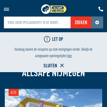
ZOEKEN
Jouw locatiediensten zijn uitgeschakeld.
LET OP
Schakel jouw locatiediensten in om deze functie te gebruiken.
24/7 BEVEILIGING
Vandaag sluiten de recepties op onze vestigingen eerder. Bekijk de
aangepaste openingstijden
hier
OPSLAGRUIMTE HUREN BIJ
SLUITEN
ALLSAFE NIJMEGEN
ACTIE