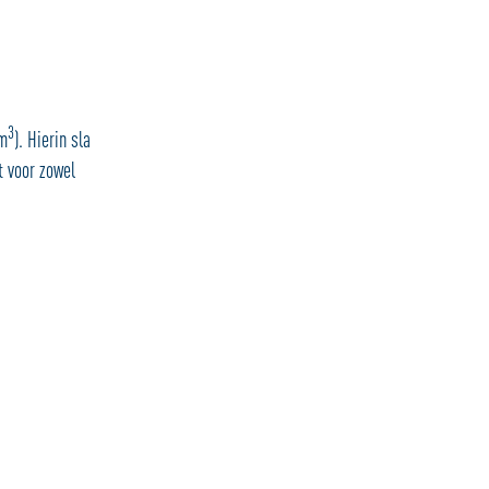
3
1m
). Hierin sla
t voor zowel