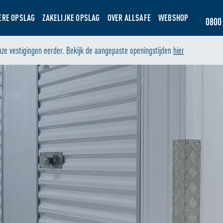
ERE OPSLAG
ZAKELIJKE OPSLAG
OVER ALLSAFE
WEBSHOP
0800 
nze vestigingen eerder. Bekijk de aangepaste openingstijden
hier