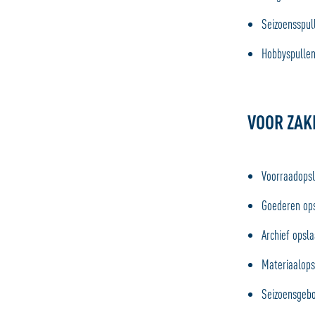
Seizoensspull
Hobbyspullen
VOOR ZAK
Voorraadopsl
Goederen op
Archief opsl
Materiaalops
Seizoensgeb