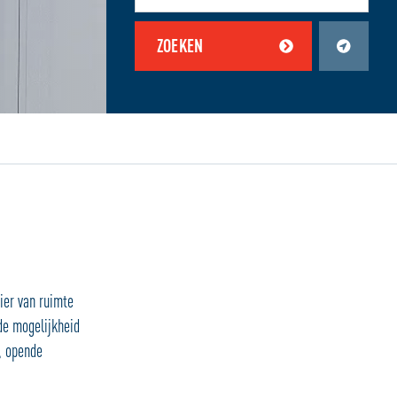
ZOEKEN
en zijn uitgeschakeld.
Schakel jouw locatiediensten in om deze functie te gebruiken.
ier van ruimte
de mogelijkheid
, opende