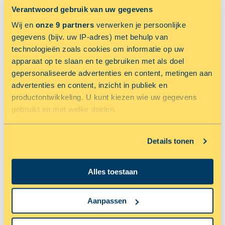
Schakel jouw locatiediensten in om deze functie te gebruiken.
Verantwoord gebruik van uw gegevens
TOON OP KAART
Wij en
onze 9 partners
verwerken je persoonlijke
gegevens (bijv. uw IP-adres) met behulp van
NU 50% KORTING OP OPSLAGRUIMTE
technologieën zoals cookies om informatie op uw
apparaat op te slaan en te gebruiken met als doel
gepersonaliseerde advertenties en content, metingen aan
advertenties en content, inzicht in publiek en
productontwikkeling. U kunt kiezen wie uw gegevens
gebruikt en met welke doelen.
Als u het toestaat, willen we ook graag:
Details tonen
Informatie verzamelen over uw geografische locatie,
AMSTERDAM
die tot een paar meter nauwkeurig kan zijn
Netwerkweg 43
Alles toestaan
Uw apparaat identificeren door het actief te scannen
op specifieke eigenschappen (fingerprinting)
RESERVEER NU MET 50% KORTING
Lees meer over hoe uw persoonlijke gegevens worden
Aanpassen
verwerkt en stel uw voorkeuren in het
detailgedeelte
in.
U kunt uw toestemming op elk moment wijzigen of