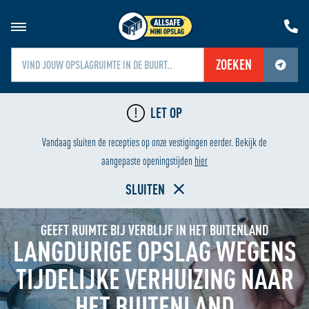
ZOEKEN
Jouw locatiediensten zijn uitgeschakeld.
LET OP
Schakel jouw locatiediensten in om deze functie te gebruiken.
LAAGSTE PRIJS
HU
Vandaag sluiten de recepties op onze vestigingen eerder. Bekijk de
Home
aangepaste openingstijden
hier
SLUITEN
GEEFT RUIMTE BIJ VERBLIJF IN HET BUITENLAND
LANGDURIGE OPSLAG WEGENS
TIJDELIJKE VERHUIZING NAAR
HET BUITENLAND