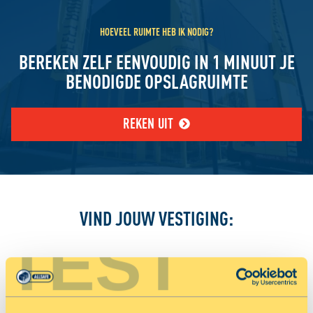
HOEVEEL RUIMTE HEB IK NODIG?
BEREKEN ZELF EENVOUDIG IN 1 MINUUT JE
BENODIGDE OPSLAGRUIMTE
REKEN UIT
VIND JOUW VESTIGING:
TEST
Jouw locatiediensten zijn uitgeschakeld.