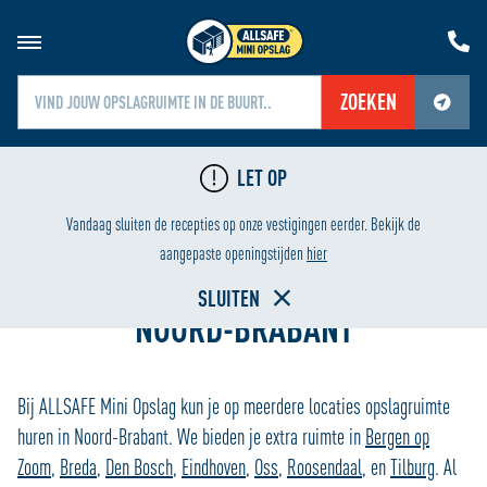
ZOEKEN
Jouw locatiediensten zijn uitgeschakeld.
LET OP
Schakel jouw locatiediensten in om deze functie te gebruiken.
G
LAAGSTE PRIJS
Vandaag sluiten de recepties op onze vestigingen eerder. Bekijk de
Home
aangepaste openingstijden
hier
SLUITEN
NOORD-BRABANT
Bij ALLSAFE Mini Opslag kun je op meerdere locaties opslagruimte
huren in Noord-Brabant. We bieden je extra ruimte in
Bergen op
Zoom
,
Breda
,
Den Bosch
,
Eindhoven
,
Oss
,
Roosendaal
, en
Tilburg
. Al