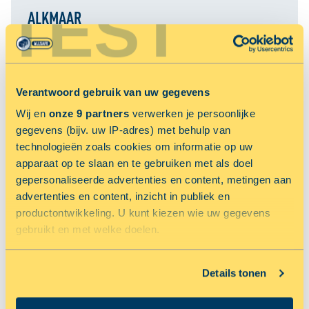
TEST
ALKMAAR
Parelweg 8
RESERVEER NU MET 33.33% KORTING
Verantwoord gebruik van uw gegevens
Wij en
onze 9 partners
verwerken je persoonlijke
NU 50% KORTING OP OPSLAGRUIMTE
gegevens (bijv. uw IP-adres) met behulp van
technologieën zoals cookies om informatie op uw
apparaat op te slaan en te gebruiken met als doel
gepersonaliseerde advertenties en content, metingen aan
advertenties en content, inzicht in publiek en
productontwikkeling. U kunt kiezen wie uw gegevens
gebruikt en met welke doelen.
Als u het toestaat, willen we ook graag:
Details tonen
ALMERE
Informatie verzamelen over uw geografische locatie,
Omroepweg 11
die tot een paar meter nauwkeurig kan zijn