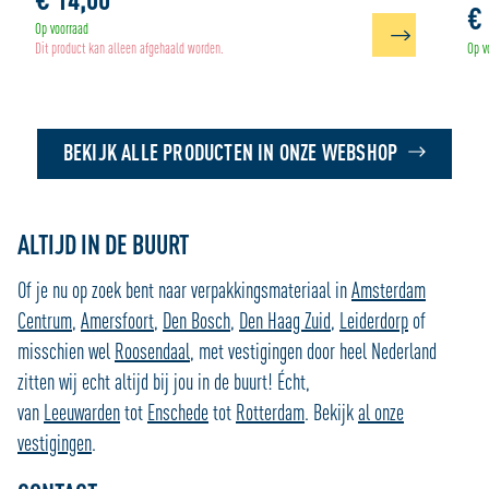
€ 
Op voorraad
Dit product kan alleen afgehaald worden.
Op v
BEKIJK ALLE PRODUCTEN IN ONZE WEBSHOP
ALTIJD IN DE BUURT
Of je nu op zoek bent naar verpakkingsmateriaal in
Amsterdam
Centrum
,
Amersfoort
,
Den Bosch
,
Den Haag Zuid
,
Leiderdorp
of
misschien wel
Roosendaal
, met vestigingen door heel Nederland
zitten wij echt altijd bij jou in de buurt! Écht,
van
Leeuwarden
tot
Enschede
tot
Rotterdam
. Bekijk
al onze
vestigingen
.