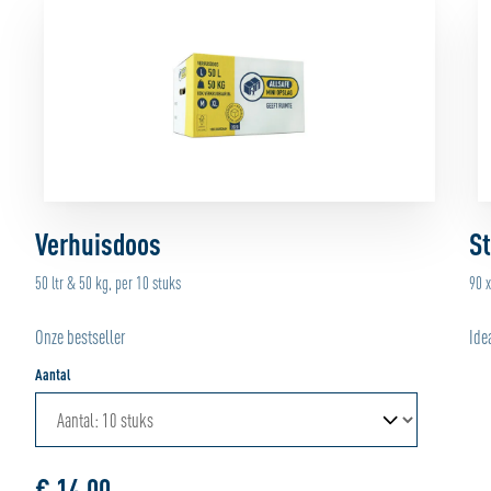
Verhuisdoos
St
50 ltr & 50 kg, per 10 stuks
90 
Onze bestseller
Ide
Aantal
€ 14,00