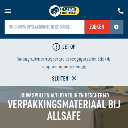
ZOEKEN
Jouw locatiediensten zijn uitgeschakeld.
LET OP
Schakel jouw locatiediensten in om deze functie te gebruiken.
LAAGSTE PRIJS
Vandaag sluiten de recepties op onze vestigingen eerder. Bekijk de
Home
aangepaste openingstijden
hier
SLUITEN
JOUW SPULLEN ALTIJD VEILIG EN BESCHERMD
VERPAKKINGSMATERIAAL BIJ
ALLSAFE