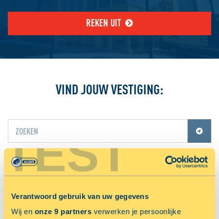
REKEN UIT
VIND JOUW VESTIGING:
TEST
Jouw locatiediensten zijn uitgeschakeld.
Schakel jouw locatiediensten in om deze functie te gebruiken.
TOON OP KAART
NU 50% KORTING OP OPSLAGRUIMTE
Verantwoord gebruik van uw gegevens
Wij en
onze 9 partners
verwerken je persoonlijke