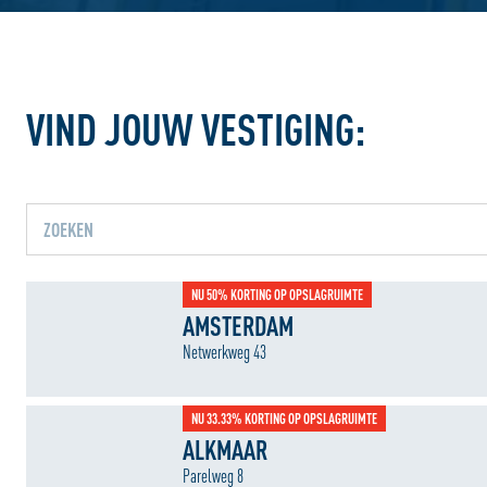
VIND JOUW VESTIGING:
Jouw locatiediensten zijn uitg
NU 50% KORTING OP OPSLAGRUIMTE
Schakel jouw locatiediensten in om deze functie te 
AMSTERDAM
Netwerkweg 43
NU 33.33% KORTING OP OPSLAGRUIMTE
ALKMAAR
Parelweg 8