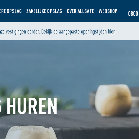
ERE OPSLAG
ZAKELIJKE OPSLAG
OVER ALLSAFE
WEBSHOP
0800 
nze vestigingen eerder. Bekijk de aangepaste openingstijden
hier
G HUREN