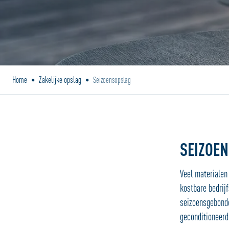
Home
Zakelijke opslag
•
•
Seizoensopslag
SEIZOE
Veel materialen 
kostbare bedrijf
seizoensgebonde
geconditioneerd