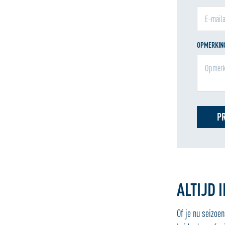
OPMERKING
P
ALTIJD 
Of je nu seizoe