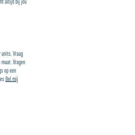
t altijd bij jou
 units. Vraag
p maat. Vragen
gs op een
ies
Bel mij