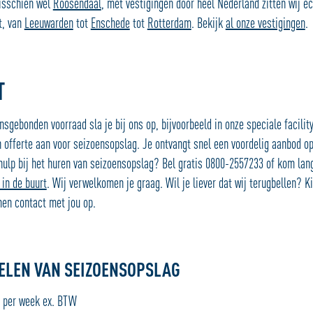
isschien wel
Roosendaal
, met vestigingen door heel Nederland zitten wij ech
t, van
Leeuwarden
tot
Enschede
tot
Rotterdam
. Bekijk
al onze vestigingen
.
T
sgebonden voorraad sla je bij ons op, bijvoorbeeld in onze speciale facility
 offerte aan voor seizoensopslag. Je ontvangt snel een voordelig aanbod o
 hulp bij het huren van seizoensopslag? Bel gratis 0800-2557233 of kom lan
 in de buurt
. Wij verwelkomen je graag. Wil je liever dat wij terugbellen? K
en contact met jou op.
ELEN VAN SEIZOENSOPSLAG
 per week ex. BTW