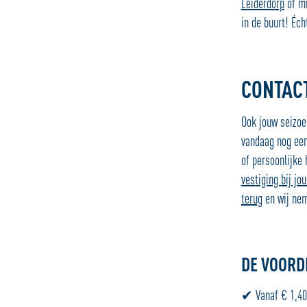
Leiderdorp
of m
in de buurt! Éch
CONTAC
Ook jouw seizoen
vandaag nog een
of persoonlijke
vestiging bij jou
terug
en wij nem
DE VOORD
✔ Vanaf € 1,40