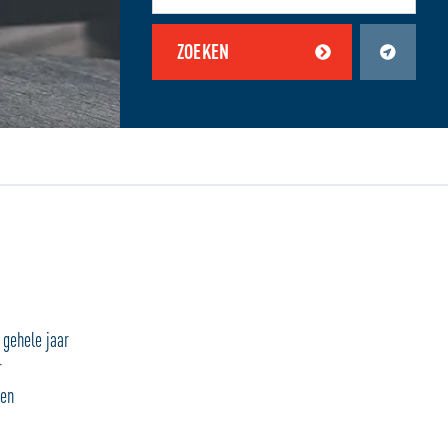
ZOEKEN
en zijn uitgeschakeld.
Schakel jouw locatiediensten in om deze functie te gebruiken.
 gehele jaar
r
 en