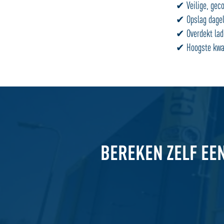
✔ Veilige, geco
✔ Opslag dageli
✔ Overdekt lad
✔ Hoogste kwali
BEREKEN ZELF EE