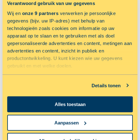
Schakel jouw locatiediensten in om deze functie te gebruiken.
TOON OP KAART
Verantwoord gebruik van uw gegevens
Wij en
onze 9 partners
verwerken je persoonlijke
NU 50% KORTING OP OPSLAGRUIMTE
gegevens (bijv. uw IP-adres) met behulp van
technologieën zoals cookies om informatie op uw
apparaat op te slaan en te gebruiken met als doel
gepersonaliseerde advertenties en content, metingen aan
advertenties en content, inzicht in publiek en
productontwikkeling. U kunt kiezen wie uw gegevens
gebruikt en met welke doelen.
Als u het toestaat, willen we ook graag:
Details tonen
Informatie verzamelen over uw geografische locatie,
AMSTERDAM
die tot een paar meter nauwkeurig kan zijn
Netwerkweg 43
Alles toestaan
Uw apparaat identificeren door het actief te scannen
op specifieke eigenschappen (fingerprinting)
RESERVEER NU MET 50% KORTING
Lees meer over hoe uw persoonlijke gegevens worden
Aanpassen
verwerkt en stel uw voorkeuren in het
detailgedeelte
in.
U kunt uw toestemming op elk moment wijzigen of
NU 33.33% KORTING OP OPSLAGRUIMTE