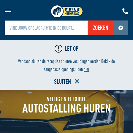
ZOEKEN
Jouw locatiediensten zijn uitgeschakeld.
LET OP
Schakel jouw locatiediensten in om deze functie te gebruiken.
LAAGSTE PRIJS
H
Vandaag sluiten de recepties op onze vestigingen eerder. Bekijk de
Home
aangepaste openingstijden
hier
SLUITEN
VEILIG EN FLEXIBEL
AUTOSTALLING HUREN