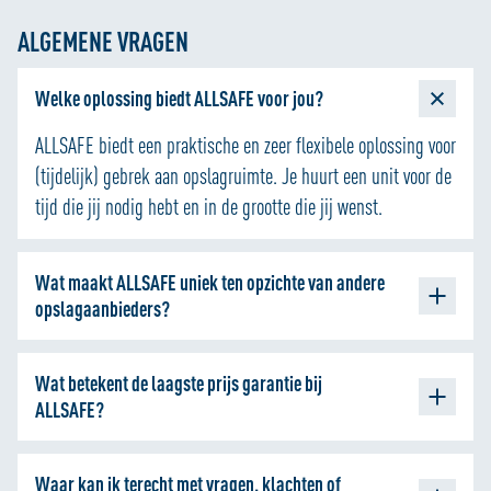
jouw unit: € 5 per pallet
ALGEMENE VRAGEN
Welke oplossing biedt ALLSAFE voor jou?
ALLSAFE biedt een praktische en zeer flexibele oplossing voor
(tijdelijk) gebrek aan opslagruimte. Je huurt een unit voor de
tijd die jij nodig hebt en in de grootte die jij wenst.
Wat maakt ALLSAFE uniek ten opzichte van andere
opslagaanbieders?
Verwarmde opslagruimte huren.
Wat betekent de laagste prijs garantie bij
Uniek beveiligde opslag met eigen alarm.
ALLSAFE?
Laagste prijsgarantie t.o.v. andere gelijkwaardige
aanbieder in de buurt.
ALLSAFE Mini Opslag biedt met de Laagste Prijs Garantie de
Opslagruimte huren en opzeggen per week mogelijk.
Waar kan ik terecht met vragen, klachten of
beste kwaliteit voor de beste prijs. Wij houden de prijzen in