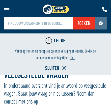
ZOEKEN
Jouw locatiediensten zijn uitgeschakeld.
LET OP
Schakel jouw locatiediensten in om deze functie te gebruiken.
LAAGSTE PRIJS
HUREN V
Vandaag sluiten de recepties op onze vestigingen eerder. Bekijk de
Home
aangepaste openingstijden
hier
SLUITEN
VEELGESTELDE VRAGEN
In onderstaand overzicht vind je antwoord op veelgestelde
vragen. Staat jouw vraag er niet tussen? Neem dan
contact met ons op!