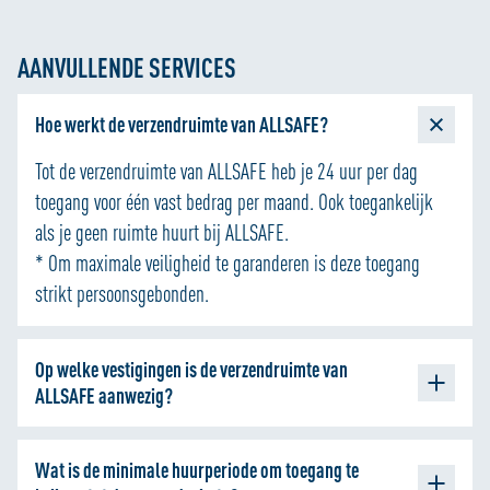
* Om een onderneming succesvol op één van onze adressen
AANVULLENDE SERVICES
in te schrijven, dient wel aannemelijk gemaakt te worden dat
de duurzame bedrijfsuitoefening daadwerkelijk bij ALLSAFE
Hoe werkt de verzendruimte van ALLSAFE?
plaatsvindt. Dit dien je als inschrijver bij de KVK aan te
tonen. Als je bijvoorbeeld jouw webshopvoorraad bij ALLSAFE
Tot de verzendruimte van ALLSAFE heb je 24 uur per dag
Mini Opslag opslaat, is dit een vorm van duurzame
toegang voor één vast bedrag per maand. Ook toegankelijk
bedrijfsuitoefening. Neem voor meer informatie contact op
als je geen ruimte huurt bij ALLSAFE.
met de KVK.
* Om maximale veiligheid te garanderen is deze toegang
strikt persoonsgebonden.
Op welke vestigingen is de verzendruimte van
ALLSAFE aanwezig?
Amsterdam Zuid
Wat is de minimale huurperiode om toegang te
Arnhem