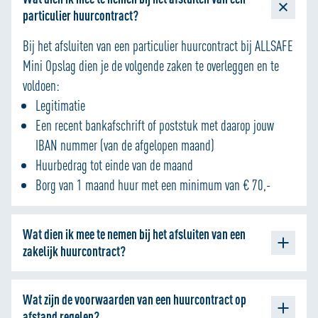
particulier huurcontract?
In tegenstelling tot bij andere opslagbedrijven, zijn vrijwel
alle panden van ALLSAFE vrijstaand, waarmee de kans op een
Bij het afsluiten van een particulier huurcontract bij ALLSAFE
overslaande brand van een naburig pand minimaal is.
Mini Opslag dien je de volgende zaken te overleggen en te
voldoen:
Uit voorzorg hanteren wij een strenge controle en verbod op
Legitimatie
de opslag van brandgevaarlijke goederen en doen wij
Een recent bankafschrift of poststuk met daarop jouw
maandelijks een uitgebreide inspectie van de
IBAN nummer (van de afgelopen maand)
veiligheidsvoorzieningen. Zo zijn onze panden bij uitstek
Huurbedrag tot einde van de maand
geschikt voor het stallen en bewaren van jouw waardevolle
Borg van 1 maand huur met een minimum van € 70,-
spullen, en daarmee een veel veiliger alternatief dan een
woonhuis of garagebox.
Wat dien ik mee te nemen bij het afsluiten van een
zakelijk huurcontract?
Bij het afsluiten van een zakelijk huurcontract bij ALLSAFE
Wat zijn de voorwaarden van een huurcontract op
Mini Opslag dien je de volgende zaken te overleggen en te
afstand regelen?