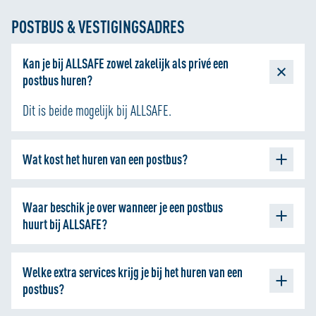
kunnen kijken.
Lukt het alsnog niet, kom dan even langs tijdens
POSTBUS & VESTIGINGSADRES
openingstijden van je vestiging zodat onze collega’s mee
kunnen kijken.
Kan je bij ALLSAFE zowel zakelijk als privé een
postbus huren?
Dit is beide mogelijk bij ALLSAFE.
Wat kost het huren van een postbus?
De kosten voor het huren van een postbus bedragen €16,95
Waar beschik je over wanneer je een postbus
exclusief BTW per maand.
huurt bij ALLSAFE?
Jouw eigen postbus bij ALLSAFE Mini Opslag
Welke extra services krijg je bij het huren van een
Gebruik van 06:00 tot 23:00 uur
postbus?
Bezorging van de post in jouw postbus op werkdagen
Gratis e-mailnotificaties van jouw ontvangen poststukken