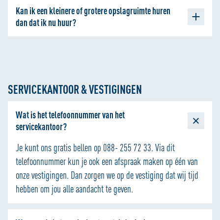
huren, zodat je op de verhuisdag zelf niet eerst bij ons hoeft
Accu’s
Kan ik een kleinere of grotere opslagruimte huren
beschikbaar is, dan helpt ALLSAFE Mini Opslag met een
langs te komen om alles te regelen.
Cement
dan dat ik nu huur?
transport oplossing naar een andere ALLSAFE Mini Opslag
Voedsel wanneer niet vacuüm verpakt
vestiging in de buurt.
Dat kan zeker! Wanneer je de volgende maand een kleinere of
Aan bederf onderhevige goederen
grotere opslagruimte wilt gaan huren dan kan je geheel
(Levende) dieren
kosteloos, op elk gewenst moment, verhuizen naar een
Licht ontvlambare substanties
grotere of kleinere opslagruimte.
SERVICEKANTOOR & VESTIGINGEN
Giftige materialen
Onze medewerkers op de vestigingen vertellen jou graag
Besmettelijke materialen
Wat is het telefoonnummer van het
meer over het overstappen naar een kleinere of grotere
Radioactieve materialen
servicekantoor?
opslagruimte.
Explosieven
Wapens
Je kunt ons gratis bellen op 088- 255 72 33. Via dit
Munitie
telefoonnummer kun je ook een afspraak maken op één van
Vuurwerk
onze vestigingen. Dan zorgen we op de vestiging dat wij tijd
Drugs
hebben om jou alle aandacht te geven.
Chemische producten
Goederen waarmee de wet wordt overtreden