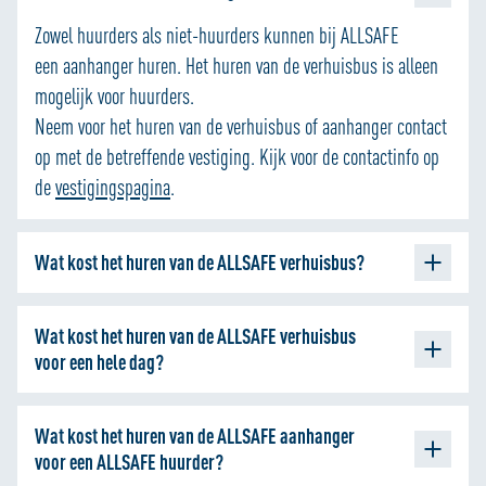
Zowel huurders als niet-huurders kunnen bij ALLSAFE
een aanhanger huren. Het huren van de verhuisbus is alleen
mogelijk voor huurders.
Neem voor het huren van de verhuisbus of aanhanger contact
op met de betreffende vestiging. Kijk voor de contactinfo op
de
vestigingspagina
.
Wat kost het huren van de ALLSAFE verhuisbus?
De kosten bedragen € 15 per uur.
Wat kost het huren van de ALLSAFE verhuisbus
Het huren van de ALLSAFE verhuisbus is alleen mogelijk voor
voor een hele dag?
ALLSAFE huurders.
Dinsdag: € 75
Wat kost het huren van de ALLSAFE aanhanger
Maandag, woensdag en donderdag: € 90
voor een ALLSAFE huurder?
Vrijdag, zaterdag en zondag: € 105