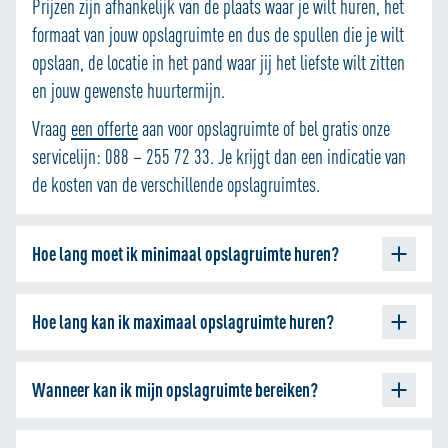
Prijzen zijn afhankelijk van de plaats waar je wilt huren, het
formaat van jouw opslagruimte en dus de spullen die je wilt
opslaan, de locatie in het pand waar jij het liefste wilt zitten
en jouw gewenste huurtermijn.
Vraag
een offerte
aan voor opslagruimte of bel gratis onze
servicelijn: 088 – 255 72 33. Je krijgt dan een indicatie van
de kosten van de verschillende opslagruimtes.
Hoe lang moet ik minimaal opslagruimte huren?
De minimum periode voor het huren van opslagruimte bij
Hoe lang kan ik maximaal opslagruimte huren?
ALLSAFE is 1 week. De opzegtermijn is ook 1 week.
Bij ALLSAFE kan je opslagruimte huren voor onbepaalde tijd.
Wanneer kan ik mijn opslagruimte bereiken?
De opslagruimte kun je 7 dagen per week van 06:00 uur tot