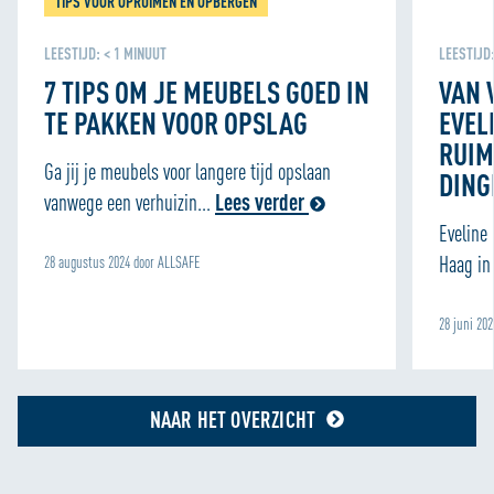
TIPS VOOR OPRUIMEN EN OPBERGEN
persoonlijke ervaring kunnen bieden. Voor meer
informatie over hoe wij cookies gebruiken, bekijk onze
LEESTIJD:
< 1
MINUUT
LEESTIJD
Cookie Policy
7 TIPS OM JE MEUBELS GOED IN
VAN 
TE PAKKEN VOOR OPSLAG
EVEL
RUIM
Ga jij je meubels voor langere tijd opslaan
DING
vanwege een verhuizin...
Lees verder
Eveline
Haag in 
28 augustus 2024 door ALLSAFE
28 juni 20
NAAR HET OVERZICHT