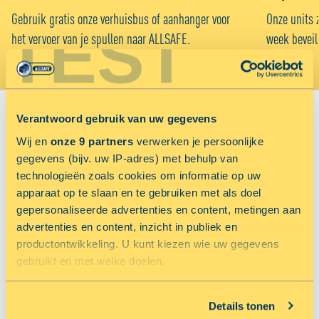
Gebruik gratis onze verhuisbus of aanhanger voor
Onze units 
TEST
het vervoer van je spullen naar ALLSAFE.
week beveil
Verantwoord gebruik van uw gegevens
VIND JOUW VESTIGING:
Wij en
onze 9 partners
verwerken je persoonlijke
gegevens (bijv. uw IP-adres) met behulp van
Sorteer op
technologieën zoals cookies om informatie op uw
Voordeligst
Afstand in km
apparaat op te slaan en te gebruiken met als doel
gepersonaliseerde advertenties en content, metingen aan
advertenties en content, inzicht in publiek en
productontwikkeling. U kunt kiezen wie uw gegevens
gebruikt en met welke doelen.
Jouw locatiediensten zijn uitgeschakeld.
Schakel jouw locatiediensten in om deze functie te gebruiken.
TOON OP KAART
Als u het toestaat, willen we ook graag:
Details tonen
Informatie verzamelen over uw geografische locatie,