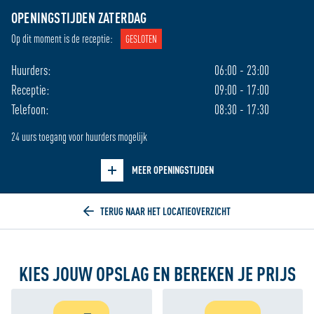
Zo
gesloten
11:00 - 17:30
OPENINGSTIJDEN ZATERDAG
Ma
09:00 - 18:00
08:00 - 21:30
Op dit moment is de receptie:
GESLOTEN
Di
09:00 - 18:00
08:00 - 21:30
Wo
09:00 - 18:00
08:00 - 21:30
Huurders:
06:00 - 23:00
Do
09:00 - 18:00
08:00 - 21:30
Receptie:
09:00 - 17:00
Vr
09:00 - 18:00
08:00 - 21:30
Telefoon:
08:30 - 17:30
24 uurs toegang voor huurders mogelijk
Verberg openingstijden
MEER OPENINGSTIJDEN
Home
KIES JOUW OPSLAG EN BEREKEN JE PRIJS