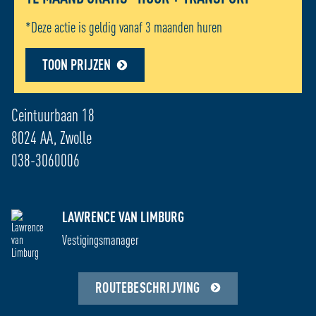
*Deze actie is geldig vanaf 3 maanden huren
TOON PRIJZEN
ADRES LOCATIE - ZWOLLE
Ceintuurbaan 18
8024 AA, Zwolle
038-3060006
OPENINGSTIJDEN HUURDERS: 06:00 – 23:00 /
LAWRENCE VAN LIMBURG
24 UURS TOEGANG MOGELIJK
Vestigingsmanager
RECEPTIE
TELEFONIE
ROUTEBESCHRIJVING
Za
09:00 - 17:00
08:30 - 17:30