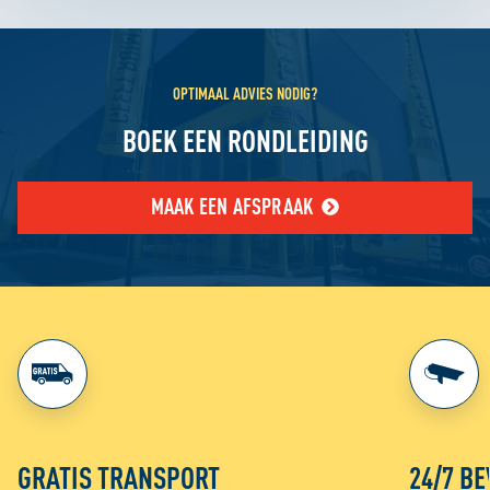
OPTIMAAL ADVIES NODIG?
BOEK EEN RONDLEIDING
MAAK EEN AFSPRAAK
GRATIS TRANSPORT
24/7 BE