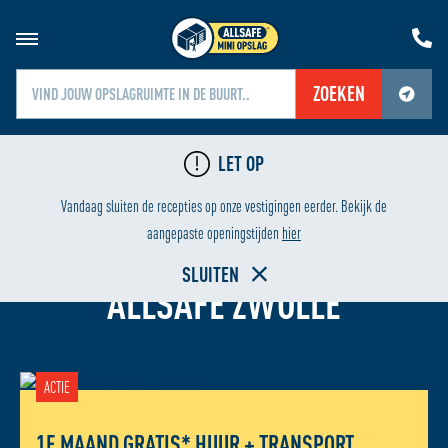
ZOEKEN
Jouw locatiediensten zijn uitgeschakeld.
LET OP
Schakel jouw locatiediensten in om deze functie te gebruiken.
24/7 BEVEILIGING
Vandaag sluiten de recepties op onze vestigingen eerder. Bekijk de
aangepaste openingstijden
hier
OPSLAGRUIMTE HUREN BIJ
SLUITEN
ALLSAFE ZWOLLE
ACTIE
1E MAAND GRATIS* HUUR + TRANSPORT