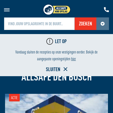
ZOEKEN
Jouw locatiediensten zijn uitgeschakeld.
LET OP
Schakel jouw locatiediensten in om deze functie te gebruiken.
24/7 BEVEILIGING
Vandaag sluiten de recepties op onze vestigingen eerder. Bekijk de
aangepaste openingstijden
hier
OPSLAGRUIMTE HUREN BIJ
SLUITEN
ALLSAFE DEN BOSCH
ACTIE