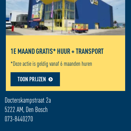
1E MAAND GRATIS* HUUR + TRANSPORT
*Deze actie is geldig vanaf 6 maanden huren
TOON PRIJZEN
ADRES LOCATIE - DEN BOSCH
Docterskampstraat 2a
5222 AM, Den Bosch
073-8440270