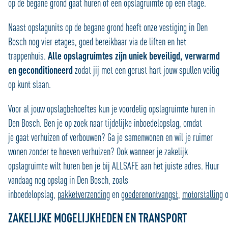
op de begane grond gaat huren of een opslagruimte op een etage.
Naast opslagunits op de begane grond heeft onze vestiging in Den
Bosch nog vier etages, goed bereikbaar via de liften en het
trappenhuis.
Alle opslagruimtes zijn uniek beveiligd, verwarmd
en geconditioneerd
zodat jij met een gerust hart jouw spullen veilig
op kunt slaan.
Voor al jouw opslagbehoeftes kun je voordelig opslagruimte huren in
Den Bosch. Ben je op zoek naar tijdelijke inboedelopslag, omdat
je gaat verhuizen of verbouwen? Ga je samenwonen en wil je ruimer
wonen zonder te hoeven verhuizen? Ook wanneer je zakelijk
opslagruimte wilt huren ben je bij ALLSAFE aan het juiste adres. Huur
vandaag nog opslag in Den Bosch, zoals
inboedelopslag,
pakketverzending
en
goederenontvangst
,
motorstalling
o
ZAKELIJKE MOGELIJKHEDEN EN TRANSPORT