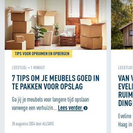
en persoonlijker. Dankzij functionele cookies werkt de
website goed. Met cookies voor statistieken houden we
anoniem bij hoe de website wordt gebruikt, zodat we die
telkens een beetje beter kunnen maken. We gebruiken
ook cookies om content en advertenties te
personaliseren en om functies voor social media te
bieden. We delen informatie over je gebruik van onze site
TIPS VOOR OPRUIMEN EN OPBERGEN
met onze partners voor social media, adverteren en
analyse zodat we ook buiten onze website een
LEESTIJD:
< 1
MINUUT
LEESTIJD
persoonlijke ervaring kunnen bieden. Voor meer
7 TIPS OM JE MEUBELS GOED IN
VAN 
informatie over hoe wij cookies gebruiken, bekijk onze
TE PAKKEN VOOR OPSLAG
EVEL
Cookie Policy
RUIM
Ga jij je meubels voor langere tijd opslaan
DING
vanwege een verhuizin...
Lees verder
Eveline
Haag in 
28 augustus 2024 door ALLSAFE