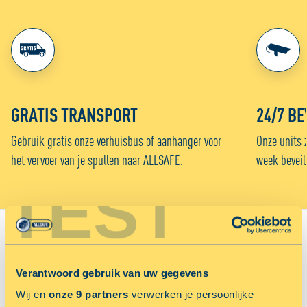
GRATIS TRANSPORT
24/7 BE
Gebruik gratis onze verhuisbus of aanhanger voor
Onze units 
het vervoer van je spullen naar ALLSAFE.
week beveil
TEST
VIND JOUW VESTIGING:
Verantwoord gebruik van uw gegevens
Sorteer op
Wij en
onze 9 partners
verwerken je persoonlijke
Voordeligst
Afstand in km