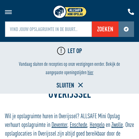
ZOEKEN
Jouw locatiediensten zijn uitgeschakeld.
LET OP
Schakel jouw locatiediensten in om deze functie te gebruiken.
G
LAAGSTE PRIJS
Vandaag sluiten de recepties op onze vestigingen eerder. Bekijk de
Home
aangepaste openingstijden
hier
SLUITEN
OVERIJSSEL
Wil je opslagruimte huren in Overijssel? ALLSAFE Mini Opslag
verhuurt opslagruimte in
Deventer
,
Enschede
,
Hengelo
en
Zwolle
. Onze
opslaglocaties in Overijssel zijn altijd goed bereikbaar door de