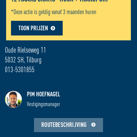
*Deze actie is geldig vanaf 3 maanden huren
TOON PRIJZEN
ADRES LOCATIE - TILBURG
Oude Rielseweg 11
5032 SH, Tilburg
013-5301855
OPENINGSTIJDEN HUURDERS: 06:00 – 23:00 /
PIM HOEFNAGEL
24 UURS TOEGANG MOGELIJK
Vestigingsmanager
RECEPTIE
TELEFONIE
ROUTEBESCHRIJVING
Ma
09:00 - 18:00
08:00 - 21:30