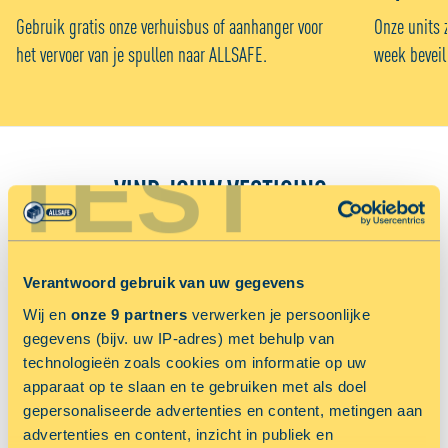
Gebruik gratis onze verhuisbus of aanhanger voor
Onze units 
het vervoer van je spullen naar ALLSAFE.
week beveil
TEST
VIND JOUW VESTIGING:
Sorteer op
Voordeligst
Afstand in km
Verantwoord gebruik van uw gegevens
Wij en
onze 9 partners
verwerken je persoonlijke
gegevens (bijv. uw IP-adres) met behulp van
technologieën zoals cookies om informatie op uw
Jouw locatiediensten zijn uitgeschakeld.
apparaat op te slaan en te gebruiken met als doel
Schakel jouw locatiediensten in om deze functie te gebruiken.
TOON OP KAART
gepersonaliseerde advertenties en content, metingen aan
advertenties en content, inzicht in publiek en