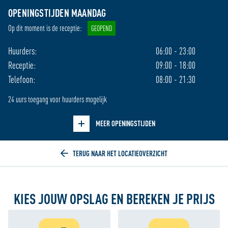
Di
09:00 - 18:00
08:00 - 21:30
OPENINGSTIJDEN MAANDAG
Wo
09:00 - 18:00
08:00 - 21:30
Op dit moment is de receptie:
GEOPEND
Do
09:00 - 18:00
08:00 - 21:30
Vr
09:00 - 18:00
08:00 - 21:30
Huurders:
06:00 - 23:00
Za
09:00 - 17:00
08:30 - 17:30
Receptie:
09:00 - 18:00
Zo
gesloten
11:00 - 17:30
Telefoon:
08:00 - 21:30
24 uurs toegang voor huurders mogelijk
Verberg openingstijden
MEER OPENINGSTIJDEN
Home
KIES JOUW OPSLAG EN BEREKEN JE PRIJS