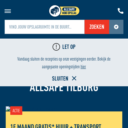
ZOEKEN
Jouw locatiediensten zijn uitgeschakeld.
LET OP
Schakel jouw locatiediensten in om deze functie te gebruiken.
24/7 BEVEILIGING
LAAGS
Vandaag sluiten de recepties op onze vestigingen eerder. Bekijk de
aangepaste openingstijden
hier
OPSLAGRUIMTE HUREN BIJ
SLUITEN
ALLSAFE TILBURG
ACTIE
1E MAAND GRATIS* HUUR + TRANSPORT