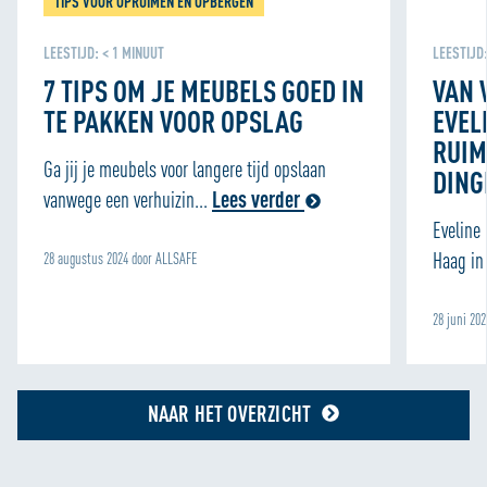
TIPS VOOR OPRUIMEN EN OPBERGEN
ook cookies om content en advertenties te
personaliseren en om functies voor social media te
LEESTIJD:
< 1
MINUUT
LEESTIJD
bieden. We delen informatie over je gebruik van onze site
met onze partners voor social media, adverteren en
7 TIPS OM JE MEUBELS GOED IN
VAN 
analyse zodat we ook buiten onze website een
TE PAKKEN VOOR OPSLAG
EVEL
persoonlijke ervaring kunnen bieden. Voor meer
RUIM
informatie over hoe wij cookies gebruiken, bekijk onze
Ga jij je meubels voor langere tijd opslaan
DING
Cookie Policy
vanwege een verhuizin...
Lees verder
Eveline
Haag in 
28 augustus 2024 door ALLSAFE
28 juni 20
NAAR HET OVERZICHT