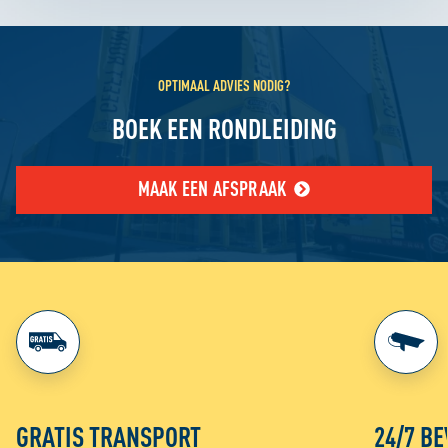
OPTIMAAL ADVIES NODIG?
BOEK EEN RONDLEIDING
MAAK EEN AFSPRAAK
GRATIS TRANSPORT
24/7 BE