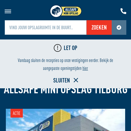
ZOEKEN
Jouw locatiediensten zijn uitgeschakeld.
LET OP
Schakel jouw locatiediensten in om deze functie te gebruiken.
24/7 BEVEILIGING
Vandaag sluiten de recepties op onze vestigingen eerder. Bekijk de
aangepaste openingstijden
hier
GARAGEBOX HUREN
SLUITEN
ALLSAFE MINI OPSLAG TILBURG
ACTIE