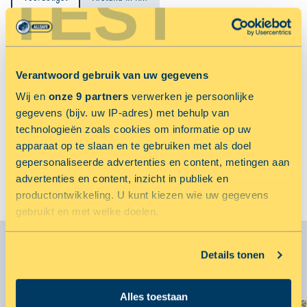
TEST
Jouw locatiediensten zijn uitgeschakeld.
Verantwoord gebruik van uw gegevens
Schakel jouw locatiediensten in om deze functie te gebruiken.
TOON OP KAART
Wij en
onze 9 partners
verwerken je persoonlijke
gegevens (bijv. uw IP-adres) met behulp van
Sorry, met de door jou ingevulde adresgegevens kunnen wij geen vestigingen(en)
technologieën zoals cookies om informatie op uw
vinden.
apparaat op te slaan en te gebruiken met als doel
gepersonaliseerde advertenties en content, metingen aan
BEKIJK ALLE VESTIGINGEN
advertenties en content, inzicht in publiek en
productontwikkeling. U kunt kiezen wie uw gegevens
gebruikt en met welke doelen.
Als u het toestaat, willen we ook graag:
Details tonen
JOUW OPSLAG NOG MAKKELIJKER MET:
Informatie verzamelen over uw geografische locatie,
die tot een paar meter nauwkeurig kan zijn
Alles toestaan
Uw apparaat identificeren door het actief te scannen