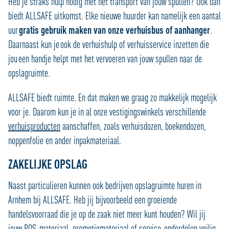
Heb je straks hulp nodig met het transport van jouw spullen? Ook dan
biedt ALLSAFE uitkomst. Elke nieuwe huurder kan namelijk een aantal
uur
gratis gebruik maken van onze verhuisbus of aanhanger
.
Daarnaast kun je ook de verhuishulp of verhuisservice inzetten die
jou een handje helpt met het vervoeren van jouw spullen naar de
opslagruimte.
ALLSAFE biedt ruimte. En dat maken we graag zo makkelijk mogelijk
voor je. Daarom kun je in al onze vestigingswinkels verschillende
verhuisproducten
aanschaffen, zoals verhuisdozen, boekendozen,
noppenfolie en ander inpakmateriaal.
ZAKELIJKE OPSLAG
Naast particulieren kunnen ook bedrijven opslagruimte huren in
Arnhem bij ALLSAFE. Heb jij bijvoorbeeld een groeiende
handelsvoorraad die je op de zaak niet meer kunt houden? Wil jij
jouw POS-materiaal, promotiemateriaal of service-onderdelen veilig