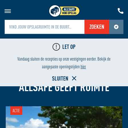
ZOEKEN
Jouw locatiediensten zijn uitgeschakeld.
LET OP
Schakel jouw locatiediensten in om deze functie te gebruiken.
LAAGSTE PRIJS
HURE
Vandaag sluiten de recepties op onze vestigingen eerder. Bekijk de
aangepaste openingstijden
hier
OPSLAGRUIMTE HUREN IN ARNHEM ZUID
SLUITEN
ALLSAFE GEEFT RUIMTE
ACTIE