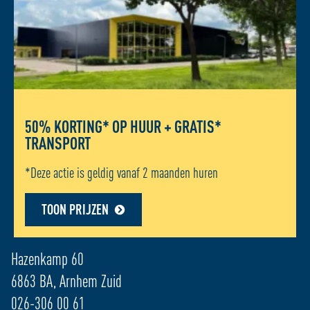
50% KORTING* OP HUUR + GRATIS*
TRANSPORT
*Deze actie is geldig vanaf 2 maanden huren
TOON PRIJZEN
ADRES LOCATIE - ARNHEM ZUID
Hazenkamp 60
6863 BA, Arnhem Zuid
026-306 00 61