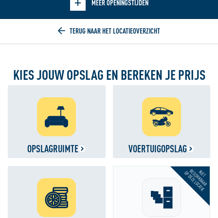
MEER OPENINGSTIJDEN
Home
KIES JOUW OPSLAG EN BEREKEN JE PRIJS
OPSLAGRUIMTE
VOERTUIGOPSLAG
BESCHIKBAAR
NIET
OP DEZE LOCATIE