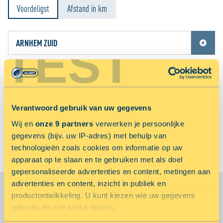
Voordeligst
Afstand in km
TEST
Jouw locatiediensten zijn uitgeschakeld.
Schakel jouw locatiediensten in om deze functie te gebruiken.
TOON OP KAART
Sorry, met de door jou ingevulde adresgegevens kunnen wij geen vestigingen(en)
Verantwoord gebruik van uw gegevens
vinden.
Wij en
onze 9 partners
verwerken je persoonlijke
Sluiten
BEKIJK ALLE VESTIGINGEN
gegevens (bijv. uw IP-adres) met behulp van
technologieën zoals cookies om informatie op uw
apparaat op te slaan en te gebruiken met als doel
gepersonaliseerde advertenties en content, metingen aan
advertenties en content, inzicht in publiek en
productontwikkeling. U kunt kiezen wie uw gegevens
JOUW OPSLAG NOG MAKKELIJKER MET:
gebruikt en met welke doelen.