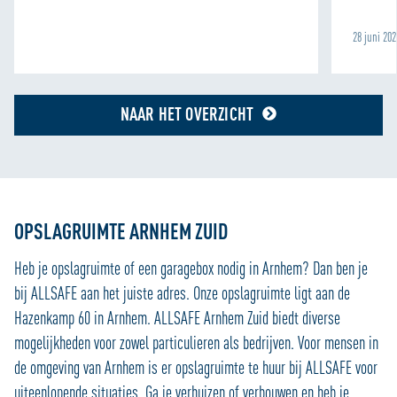
met onze partners voor social media, adverteren en
analyse zodat we ook buiten onze website een
28 juni 20
persoonlijke ervaring kunnen bieden. Voor meer
informatie over hoe wij cookies gebruiken, bekijk onze
Cookie Policy
NAAR HET OVERZICHT
OPSLAGRUIMTE ARNHEM ZUID
Heb je opslagruimte of een garagebox nodig in Arnhem? Dan ben je
bij ALLSAFE aan het juiste adres. Onze opslagruimte ligt aan de
Hazenkamp 60 in Arnhem. ALLSAFE Arnhem Zuid biedt diverse
mogelijkheden voor zowel particulieren als bedrijven.
Voor mensen in
de omgeving van Arnhem is er opslagruimte te huur bij ALLSAFE voor
uiteenlopende situaties. Ga je verhuizen of verbouwen en heb je