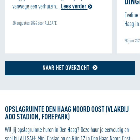
DING
vanwege een verhuizin...
Lees verder
Eveline
Haag in 
28 augustus 2024 door ALLSAFE
28 juni 20
NAAR HET OVERZICHT
OPSLAGRUIMTE DEN HAAG NOORD OOST (VLAKBIJ
ADO STADION, FOREPARK)
Wil jij opslagruimte huren in Den Haag? Deze huur je eenvoudig en
snel bij ALLSAFE Mini Opslag op de Rijn 12 in Den Haag Noord Oost.