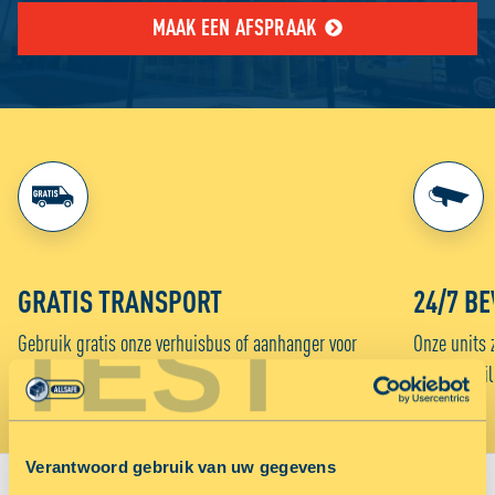
MAAK EEN AFSPRAAK
GRATIS TRANSPORT
24/7 BE
TEST
Gebruik gratis onze verhuisbus of aanhanger voor
Onze units 
het vervoer van je spullen naar ALLSAFE.
week beveil
Verantwoord gebruik van uw gegevens