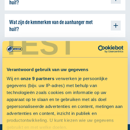
huif?
Lengte: 2.50 meter
Wat zijn de kenmerken van de aanhanger met
Breedte: 1.30 meter
huif?
Hoogte: 1.80 meter
TEST
Enkelasser
Welke gegevens hebben jullie nodig?
Verlichting
Ongeremd
Om een aanhanger te huren maakt de vestigingsmanager aan
Maximale gewicht 750 kg
Wat kost het huren van de ALLSAFE aanhanger
de balie een kopie van het rijbewijs van de berijder. De
Verantwoord gebruik van uw gegevens
voor een ALLSAFE huurder?
berijder dient hierbij aanwezig te zijn.
Wij en
onze 9 partners
verwerken je persoonlijke
gegevens (bijv. uw IP-adres) met behulp van
Dinsdag: € 15
technologieën zoals cookies om informatie op uw
Wat kost het huren van de ALLSAFE aanhanger
Maandag, woensdag & donderdag: € 22,50
apparaat op te slaan en te gebruiken met als doel
voor een niet ALLSAFE huurder?
Vrijdag, zaterdag en zondag: € 27,50
gepersonaliseerde advertenties en content, metingen aan
Weekendtarief: € 50
Dinsdag: € 22,50
advertenties en content, inzicht in publiek en
productontwikkeling. U kunt kiezen wie uw gegevens
Maandag, woensdag & donderdag: € 32,50
Huurders van een opslagruimte van 6m³ of groter kunnen de
gebruikt en met welke doelen.