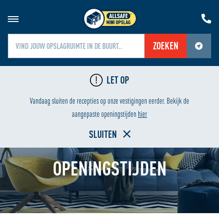
ZOEKEN
Jouw locatiediensten zijn uitgeschakeld.
LET OP
Schakel jouw locatiediensten in om deze functie te gebruiken.
24/7 BEVEILIGING
LAAGSTE PRIJS
Vandaag sluiten de recepties op onze vestigingen eerder. Bekijk de
Home
aangepaste openingstijden
hier
SLUITEN
OPENINGSTIJDEN