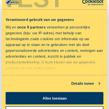
naar een grotere of kleinere mini opslag unit verhuizen.
Offerte voor mini opslag aanvragen
Verantwoord gebruik van uw gegevens
Ga terug naar het overzicht van de veelgestelde vragen
Wij en
onze 9 partners
verwerken je persoonlijke
gegevens (bijv. uw IP-adres) met behulp van
technologieën zoals cookies om informatie op uw
apparaat op te slaan en te gebruiken met als doel
gepersonaliseerde advertenties en content, metingen aan
advertenties en content, inzicht in publiek en
productontwikkeling. U kunt kiezen wie uw gegevens
gebruikt en met welke doelen.
Als u het toestaat, willen we ook graag:
Details tonen
Informatie verzamelen over uw geografische locatie,
die tot een paar meter nauwkeurig kan zijn
PRIJS AANVRAGEN
Alles toestaan
Uw apparaat identificeren door het actief te scannen
op specifieke eigenschappen (fingerprinting)
MAAK EEN AFSPRAAK