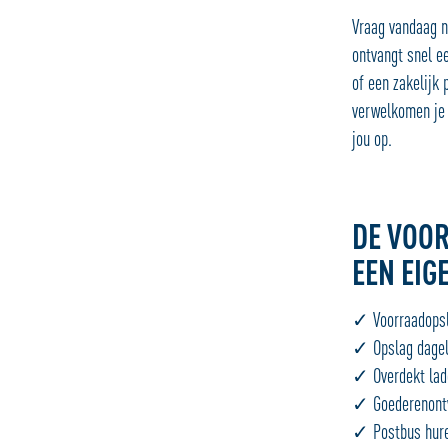
Vraag vandaag n
ontvangt snel e
of een zakelijk
verwelkomen je 
jou op.
DE VOO
EEN EI
✓ Voorraadopsl
✓ Opslag dageli
✓ Overdekt lade
✓ Goederenontv
✓ Postbus huren