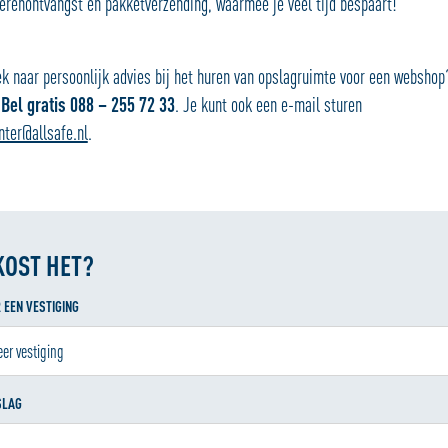
renontvangst en pakketverzending, waarmee je veel tijd bespaart!
ek naar persoonlijk advies bij het huren van opslagruimte voor een webshop
.
Bel gratis 088 – 255 72 33
. Je kunt ook een e-mail sturen
nter@allsafe.nl
.
KOST HET?
 EEN VESTIGING
SLAG