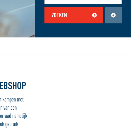
ZOEKEN
en zijn uitgeschakeld.
Schakel jouw locatiediensten in om deze functie te gebruiken.
WEBSHOP
en kampen met
en van een
orraad namelijk
ook gebruik