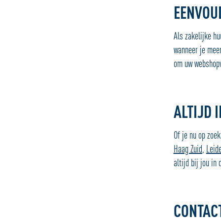
EENVOU
Als zakelijke h
wanneer je meerd
om uw webshopv
ALTIJD 
Of je nu op zoe
Haag Zuid
,
Leid
altijd bij jou in
CONTAC