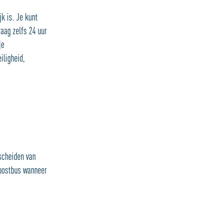
k is. Je kunt
raag zelfs 24 uur
je
iligheid,
scheiden van
 postbus wanneer