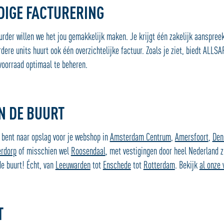
DIGE FACTURERING
uurder willen we het jou gemakkelijk maken. Je krijgt één zakelijk aanspree
ere units huurt ook één overzichtelijke factuur. Zoals je ziet, biedt ALLSA
oorraad optimaal te beheren.
IN DE BUURT
k bent naar opslag voor je webshop in
Amsterdam Centrum
,
Amersfoort
,
Den
erdorp
of misschien wel
Roosendaal
, met vestigingen door heel Nederland z
 de buurt! Écht, van
Leeuwarden
tot
Enschede
tot
Rotterdam
. Bekijk
al onze 
T