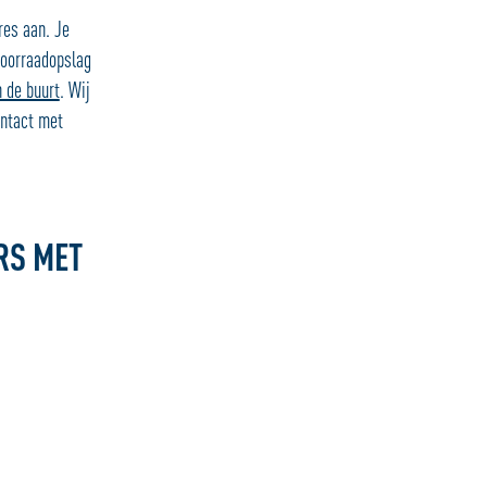
res aan. Je
voorraadopslag
n de buurt
. Wij
ntact met
RS MET