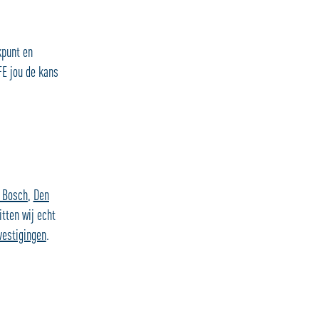
kpunt en
FE jou de kans
 Bosch
,
Den
itten wij echt
vestigingen
.