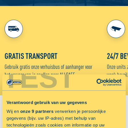
GRATIS TRANSPORT
24/7 BE
TEST
Gebruik gratis onze verhuisbus of aanhanger voor
Onze units 
het vervoer van je spullen naar ALLSAFE.
week beveil
Verantwoord gebruik van uw gegevens
VIND JOUW VESTIGING:
Wij en
onze 9 partners
verwerken je persoonlijke
gegevens (bijv. uw IP-adres) met behulp van
technologieën zoals cookies om informatie op uw
Sorteer op