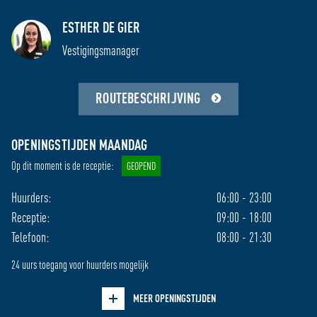
OPENINGSTIJDEN HUURDERS: 06:00 – 23:00 /
ESTHER DE GIER
24 UURS TOEGANG MOGELIJK
Vestigingsmanager
RECEPTIE
TELEFONIE
ROUTEBESCHRIJVING
Ma
09:00 - 18:00
08:00 - 21:30
Di
09:00 - 18:00
08:00 - 21:30
OPENINGSTIJDEN MAANDAG
Wo
09:00 - 18:00
08:00 - 21:30
Op dit moment is de receptie:
GEOPEND
Do
09:00 - 18:00
08:00 - 21:30
Vr
09:00 - 18:00
08:00 - 21:30
Huurders:
06:00 - 23:00
Za
09:00 - 17:00
08:30 - 17:30
Receptie:
09:00 - 18:00
Zo
gesloten
11:00 - 17:30
Telefoon:
08:00 - 21:30
24 uurs toegang voor huurders mogelijk
Verberg openingstijden
MEER OPENINGSTIJDEN