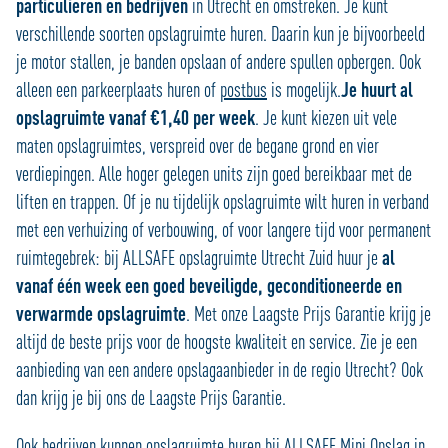
particulieren en bedrijven
in Utrecht en omstreken. Je kunt
verschillende soorten opslagruimte huren. Daarin kun je bijvoorbeeld
je motor stallen, je banden opslaan of andere spullen opbergen. Ook
alleen een parkeerplaats huren of
postbus
is mogelijk.
Je huurt al
opslagruimte vanaf €1,40 per week
. Je kunt kiezen uit vele
maten opslagruimtes, verspreid over de begane grond en vier
verdiepingen. Alle hoger gelegen units zijn goed bereikbaar met de
liften en trappen. Of je nu tijdelijk opslagruimte wilt huren in verband
met een verhuizing of verbouwing, of voor langere tijd voor permanent
ruimtegebrek: bij ALLSAFE opslagruimte Utrecht Zuid huur je
al
vanaf één week een goed beveiligde, geconditioneerde en
verwarmde opslagruimte
. Met onze Laagste Prijs Garantie krijg je
altijd de beste prijs voor de hoogste kwaliteit en service. Zie je een
aanbieding van een andere opslagaanbieder in de regio Utrecht? Ook
dan krijg je bij ons de Laagste Prijs Garantie.
Ook bedrijven kunnen opslagruimte huren bij ALLSAFE Mini Opslag in