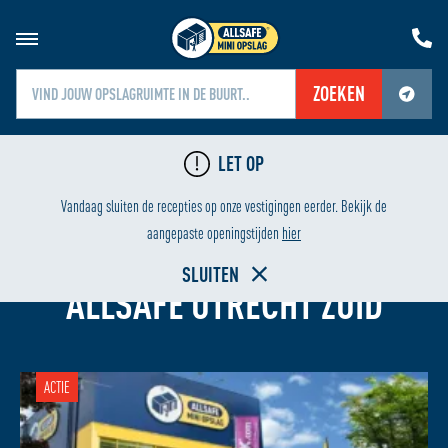
ZOEKEN
Jouw locatiediensten zijn uitgeschakeld.
LET OP
Schakel jouw locatiediensten in om deze functie te gebruiken.
LAAGSTE PRIJS
HUREN V
Vandaag sluiten de recepties op onze vestigingen eerder. Bekijk de
aangepaste openingstijden
hier
OPSLAGRUIMTE HUREN BIJ
SLUITEN
ALLSAFE UTRECHT ZUID
ACTIE