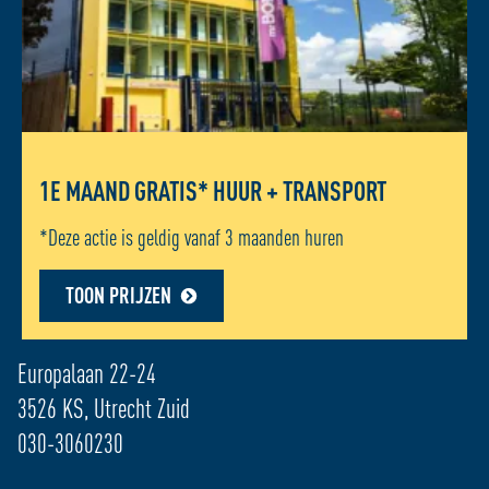
1E MAAND GRATIS* HUUR + TRANSPORT
*Deze actie is geldig vanaf 3 maanden huren
TOON PRIJZEN
ADRES LOCATIE - UTRECHT ZUID
Europalaan 22-24
3526 KS, Utrecht Zuid
030-3060230