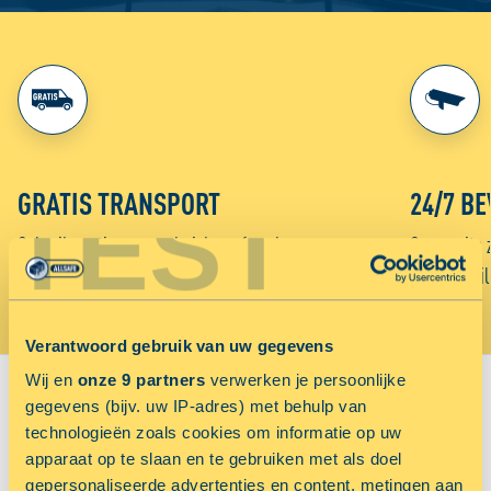
GRATIS TRANSPORT
24/7 BE
TEST
Gebruik gratis onze verhuisbus of aanhanger voor
Onze units 
het vervoer van je spullen naar ALLSAFE.
week beveil
Verantwoord gebruik van uw gegevens
Wij en
onze 9 partners
verwerken je persoonlijke
Sluiten
gegevens (bijv. uw IP-adres) met behulp van
VIND JOUW VESTIGING:
technologieën zoals cookies om informatie op uw
apparaat op te slaan en te gebruiken met als doel
Sorteer op
gepersonaliseerde advertenties en content, metingen aan