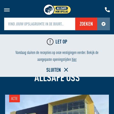
ZOEKEN
Jouw locatiediensten zijn uitgeschakeld.
LET OP
Schakel jouw locatiediensten in om deze functie te gebruiken.
LAAGSTE PRIJS
H
Vandaag sluiten de recepties op onze vestigingen eerder. Bekijk de
aangepaste openingstijden
hier
OPSLAGRUIMTE HUREN BIJ
SLUITEN
ALLSAFE OSS
ACTIE