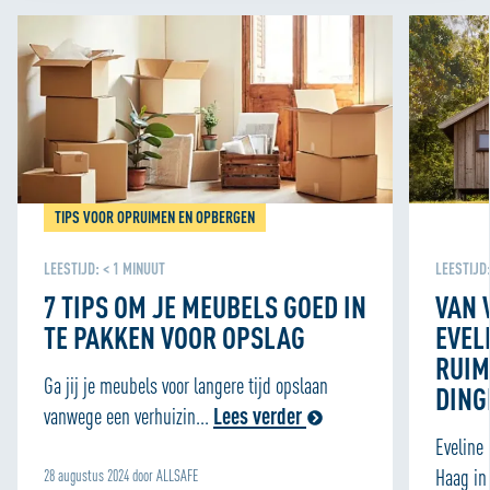
telkens een beetje beter kunnen maken. We gebruiken
ook cookies om content en advertenties te
personaliseren en om functies voor social media te
bieden. We delen informatie over je gebruik van onze site
met onze partners voor social media, adverteren en
analyse zodat we ook buiten onze website een
persoonlijke ervaring kunnen bieden. Voor meer
informatie over hoe wij cookies gebruiken, bekijk onze
TIPS VOOR OPRUIMEN EN OPBERGEN
Cookie Policy
LEESTIJD:
< 1
MINUUT
LEESTIJD
7 TIPS OM JE MEUBELS GOED IN
VAN 
TE PAKKEN VOOR OPSLAG
EVEL
RUIM
Ga jij je meubels voor langere tijd opslaan
DING
vanwege een verhuizin...
Lees verder
Eveline
Haag in 
28 augustus 2024 door ALLSAFE