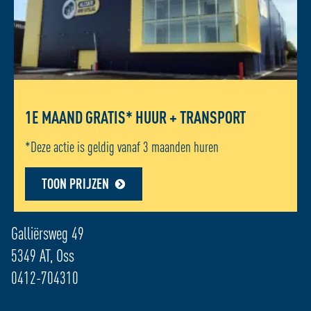
1E MAAND GRATIS* HUUR + TRANSPORT
*Deze actie is geldig vanaf 3 maanden huren
TOON PRIJZEN
ADRES LOCATIE - OSS
Galliërsweg 49
5349 AT, Oss
0412-704310