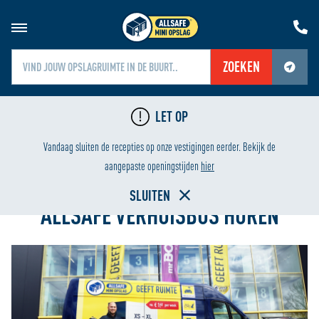
ZOEKEN
Jouw locatiediensten zijn uitgeschakeld.
LET OP
Schakel jouw locatiediensten in om deze functie te gebruiken.
ING
LAAGSTE PRIJS
Vandaag sluiten de recepties op onze vestigingen eerder. Bekijk de
Home
aangepaste openingstijden
hier
SLUITEN
ALLSAFE VERHUISBUS HUREN