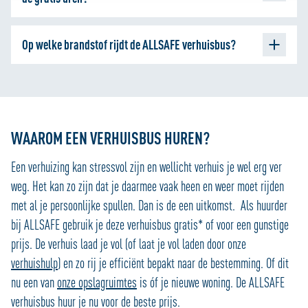
Maandag, woensdag en donderdag: € 90 incl. 100 vrije
telkens een beetje beter kunnen maken. We gebruiken
Na de gratis uren zijn de kosten € 15 per uur. Dit is excl.
ook cookies om content en advertenties te
kilometers, daarna € 0,25 per km.
personaliseren en om functies voor social media te
Op welke brandstof rijdt de ALLSAFE verhuisbus?
brandstof (€ 0,25 per kilometer).
Vrijdag, zaterdag en zondag: € 105 incl. 100 vrije kilometers,
bieden. We delen informatie over je gebruik van onze site
daarna € 0,25 per km.
De ALLSAFE verhuisbus rijdt op diesel. Wanneer de
met onze partners voor social media, adverteren en
verhuisbus teruggebracht wordt dient deze eerst volgetankt
analyse zodat we ook buiten onze website een
Prijzen zijn per dag, terugbrengen voor 23:00 uur.
persoonlijke ervaring kunnen bieden. Voor meer
te worden bij één van de tankstations in de buurt van de
Weekendtarief: € 185 incl. 200 vrije kilometers, daarna €
informatie over hoe wij cookies gebruiken, bekijk onze
vestiging
.
WAAROM EEN VERHUISBUS HUREN?
Cookie Policy
0,25 per km.
Een verhuizing kan stressvol zijn en wellicht verhuis je wel erg ver
weg. Het kan zo zijn dat je daarmee vaak heen en weer moet rijden
met al je persoonlijke spullen. Dan is de een uitkomst. Als huurder
bij ALLSAFE gebruik je deze verhuisbus gratis* of voor een gunstige
prijs. De verhuis laad je vol (of laat je vol laden door onze
verhuishulp
) en zo rij je efficiënt bepakt naar de bestemming. Of dit
nu een van
onze opslagruimtes
is óf je nieuwe woning. De ALLSAFE
verhuisbus huur je nu voor de beste prijs.