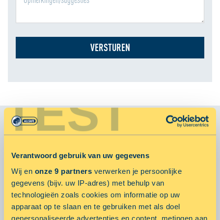
VERSTUREN
TEST
VEELGESTELDE VRAGEN
Verantwoord gebruik van uw gegevens
Kan ik als niet ALLSAFE huurder ook de verhuisbus
Wij en
onze 9 partners
verwerken je persoonlijke
huren?
gegevens (bijv. uw IP-adres) met behulp van
technologieën zoals cookies om informatie op uw
Nee. De ALLSAFE verhuisbus is alleen te huur voor nieuwe –
apparaat op te slaan en te gebruiken met als doel
en bestaande ALLSAFE huurders.
gepersonaliseerde advertenties en content, metingen aan