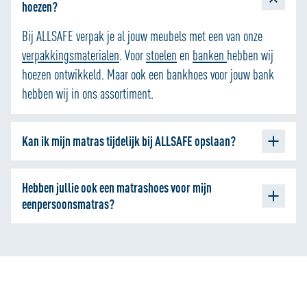
hoezen?
Bij ALLSAFE verpak je al jouw meubels met een van onze
verpakkingsmaterialen
. Voor
stoelen
en
banken
hebben wij
hoezen ontwikkeld. Maar ook een bankhoes voor jouw bank
hebben wij in ons assortiment.
Kan ik mijn matras tijdelijk bij ALLSAFE opslaan?
Dat kan zeker! Bij ALLSAFE
huur
je een opslagruimte vanaf
Hebben jullie ook een matrashoes voor mijn
1m3. Dat is (meer dan) genoeg ruime voor jouw matrassen.
eenpersoonsmatras?
Heb je maar even extra ruime nodig? Geen probleem. Je
huurt de ruimte al vanaf 1 week én deze is wekelijks
Ja zeker! De hoes voor een eenpersoonsmatras is 225 x 144
opzegbaar
cm en daarmee ruim genoeg voor een (standaard)
eenpersoonsmatras. Je shopt deze hoes eenvoudig via
deze
pagina
.