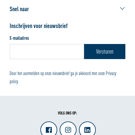
Contact Webshop
De beste verhuisdoos
Snel naar
Veelgestelde vragen
Werken bij ALLSAFE
Verhuisdozen
Bestellen
Handleidingen
Inschrijven voor nieuwsbrief
Verpakkingsmaterialen
Afhalen of bezorgen
E-mailadres
Wonen en Opbergen
Betalen en retourneren
Door het aanmelden op onze nieuwsbrief ga je akkoord met onze Privacy
policy.
VOLG ONS OP: