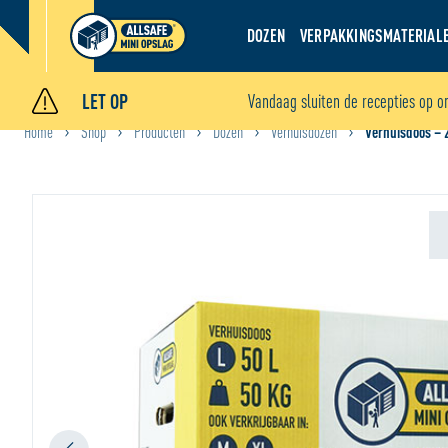
DOZEN
VERPAKKINGSMATERIAL
LET OP
Vandaag sluiten de recepties op o
Home
Shop
Producten
Dozen
Verhuisdozen
Verhuisdoos – 
•
•
•
•
•