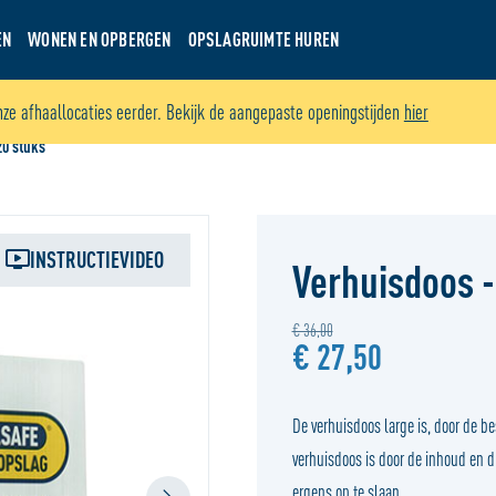
EN
WONEN EN OPBERGEN
OPSLAGRUIMTE HUREN
nze afhaallocaties eerder. Bekijk de aangepaste openingstijden
hier
20 stuks
INSTRUCTIEVIDEO
Verhuisdoos -
€ 36,00
€ 27,50
De verhuisdoos large is, door de b
verhuisdoos is d
oor de inhoud en dr
ergens op te slaan.