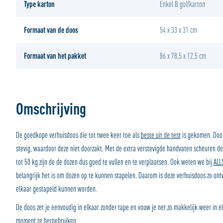
Type karton
Enkel B golfkarton
Formaat van de doos
54 x 33 x 31 cm
Formaat van het pakket
86 x 78,5 x 12,5 cm
Omschrijving
De goedkope verhuisdoos die tot twee keer toe als
beste uit de test
is gekomen. Door
stevig, waardoor deze niet doorzakt. Met de extra verstevigde handvaten scheuren de
tot 50 kg zijn de de dozen dus goed te vullen en te verplaatsen. Ook weten we bij
ALL
belangrijk het is om dozen op te kunnen stapelen. Daarom is deze verhuisdoos zo ontw
elkaar gestapeld kunnen worden.
De doos zet je eenvoudig in elkaar zonder tape en vouw je net zo makkelijk weer in e
moment te hergebruiken.