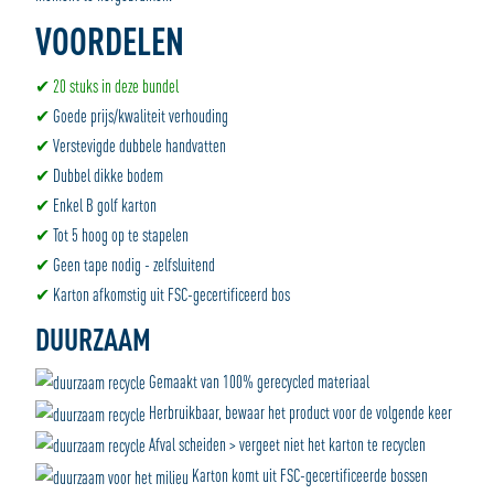
VOORDELEN
✔ 20 stuks in deze bundel
✔
Goede prijs/kwaliteit verhouding
✔
Verstevigde dubbele handvatten
✔
Dubbel dikke bodem
✔
Enkel B golf karton
✔
Tot 5 hoog op te stapelen
✔
Geen tape nodig - zelfsluitend
✔
Karton afkomstig uit FSC-gecertificeerd bos
DUURZAAM
Gemaakt van 100% gerecycled materiaal
Herbruikbaar, bewaar het product voor de volgende keer
Afval scheiden > vergeet niet het karton te recyclen
Karton komt uit FSC-gecertificeerde bossen