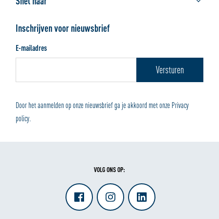
Snel naar
Veelgestelde vragen
Werken bij ALLSAFE
Verhuisdozen
Bestellen
Handleidingen
Inschrijven voor nieuwsbrief
Verpakkingsmaterialen
Afhalen of bezorgen
E-mailadres
Wonen en Opbergen
Betalen en retourneren
Door het aanmelden op onze nieuwsbrief ga je akkoord met onze Privacy
policy.
VOLG ONS OP: