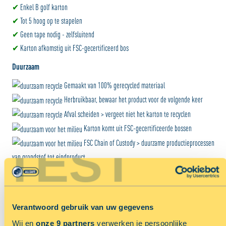
✔
Enkel B golf karton
✔
Tot 5 hoog op te stapelen
✔
Geen tape nodig - zelfsluitend
✔
Karton afkomstig uit FSC-gecertificeerd bos
Duurzaam
Gemaakt van 100% gerecycled materiaal
Herbruikbaar, bewaar het product voor de volgende keer
Afval scheiden > vergeet niet het karton te recyclen
Karton komt uit FSC-gecertificeerde bossen
TEST
FSC Chain of Custody > duurzame productieprocessen
van grondstof tot eindproduct
Inkten zijn op waterbasis
Geen tape nodig, dus minder gebruik van plastic
Verantwoord gebruik van uw gegevens
Wij en
onze 9 partners
verwerken je persoonlijke