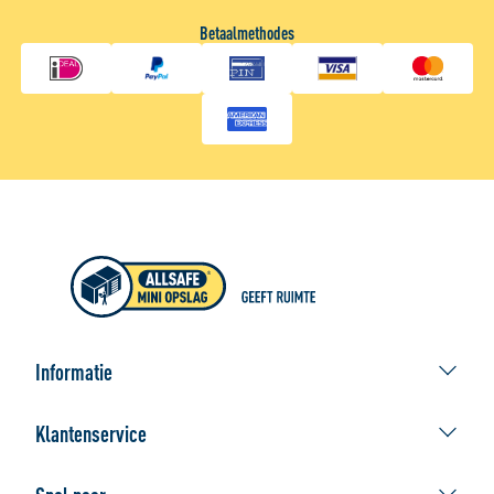
Betaalmethodes
Informatie
ALLSAFE geeft ruimte
Klantenservice
Afhaallocaties
Contact Webshop
De beste verhuisdoos