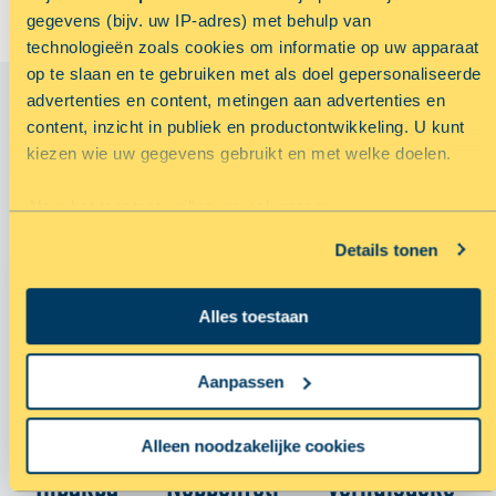
gegevens (bijv. uw IP-adres) met behulp van
technologieën zoals cookies om informatie op uw apparaat
op te slaan en te gebruiken met als doel gepersonaliseerde
advertenties en content, metingen aan advertenties en
content, inzicht in publiek en productontwikkeling. U kunt
kiezen wie uw gegevens gebruikt en met welke doelen.
VAAK GEKOCHT MET
Als u het toestaat, willen we ook graag:
Informatie verzamelen over uw geografische locatie,
Details tonen
die tot een paar meter nauwkeurig kan zijn
Uw apparaat identificeren door het actief te scannen
Alles toestaan
op specifieke eigenschappen (fingerprinting)
Lees meer over hoe uw persoonlijke gegevens worden
verwerkt en stel uw voorkeuren in het
detailgedeelte
in. U
Aanpassen
kunt uw toestemming op elk moment wijzigen of intrekken
in de Cookieverklaring.
Alleen noodzakelijke cookies
Inpakpa
Noppenfoli
Verhuisdeke
Met cookies maken wij de website en jouw ervaring beter