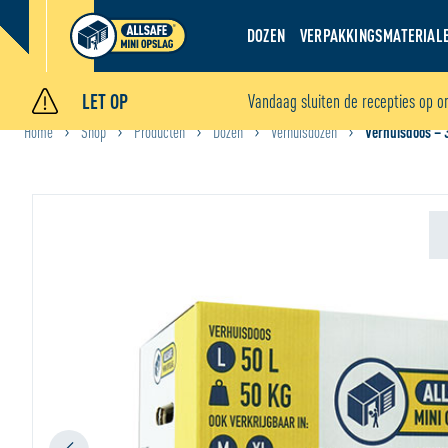
DOZEN
VERPAKKINGSMATERIAL
LET OP
Vandaag sluiten de recepties op o
Home
Shop
Producten
Dozen
Verhuisdozen
Verhuisdoos – 3
•
•
•
•
•