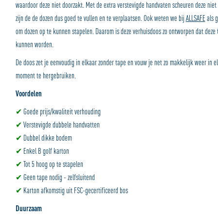
waardoor deze niet doorzakt. Met de extra verstevigde handvaten scheuren deze niet 
zijn de de dozen dus goed te vullen en te verplaatsen. Ook weten we bij
ALLSAFE
als g
om dozen op te kunnen stapelen. Daarom is deze verhuisdoos zo ontworpen dat deze to
kunnen worden.
De doos zet je eenvoudig in elkaar zonder tape en vouw je net zo makkelijk weer in e
moment te hergebruiken.
Voordelen
✔
Goede prijs/kwaliteit verhouding
✔
Verstevigde dubbele handvatten
✔
Dubbel dikke bodem
✔
Enkel B golf karton
✔
Tot 5 hoog op te stapelen
✔
Geen tape nodig - zelfsluitend
✔
Karton afkomstig uit FSC-gecertificeerd bos
Duurzaam