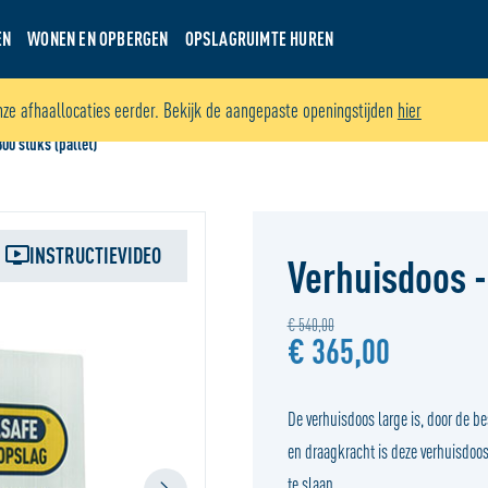
EN
WONEN EN OPBERGEN
OPSLAGRUIMTE HUREN
nze afhaallocaties eerder. Bekijk de aangepaste openingstijden
hier
00 stuks (pallet)
INSTRUCTIEVIDEO
Verhuisdoos -
€ 540,00
€ 365,00
De verhuisdoos large is, door de be
en draagkracht is deze verhuisdoos 
te slaan.