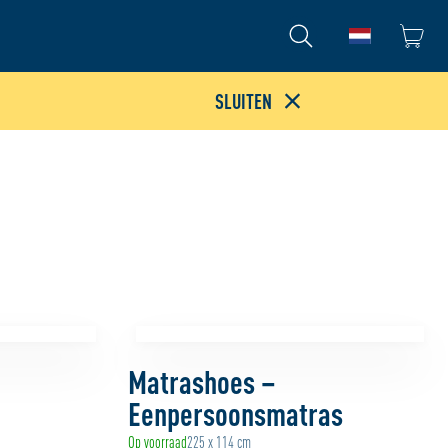
Ga naar de
SLUITEN
Matrashoes –
Eenpersoonsmatras
Op voorraad
225 x 114 cm