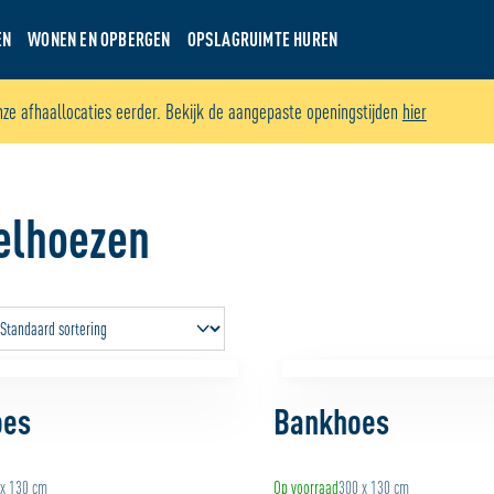
EN
WONEN EN OPBERGEN
OPSLAGRUIMTE HUREN
nze afhaallocaties eerder. Bekijk de aangepaste openingstijden
hier
elhoezen
oes
Bankhoes
 x 130 cm
Op voorraad
300 x 130 cm