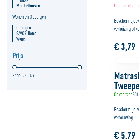
Inpakken
Meubelhoezen
Dit product kan
Wonen en Opbergen
Beschermt jouw 
Opbergen
verhuizing of 
SAVOR-Home
Wonen
€ 3,79
Prijs
Matras
Price:
€ 3
—
€ 6
Tweepe
Op voorraad
260
Beschermt jouw
verbouwing
€ 5,79