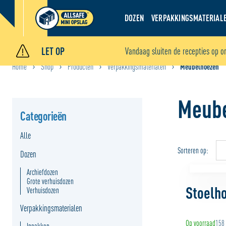
DOZEN
VERPAKKINGSMATERIAL
LET OP
Vandaag sluiten de recepties op o
Home
Shop
Producten
Verpakkingsmaterialen
Meubelhoezen
•
•
•
•
Meub
Categorieën
Alle
Sorteren op:
Dozen
Archiefdozen
Grote verhuisdozen
Stoelh
Verhuisdozen
Verpakkingsmaterialen
Op voorraad
158