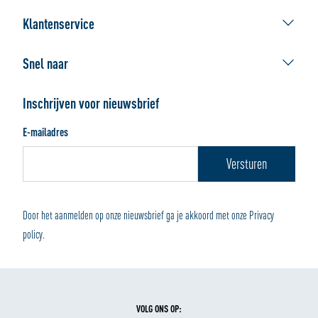
ALLSAFE geeft ruimte
Klantenservice
Afhaallocaties
Contact Webshop
De beste verhuisdoos
Snel naar
Veelgestelde vragen
Werken bij ALLSAFE
Verhuisdozen
Bestellen
Handleidingen
Inschrijven voor nieuwsbrief
Verpakkingsmaterialen
Afhalen of bezorgen
E-mailadres
Wonen en Opbergen
Betalen en retourneren
Door het aanmelden op onze nieuwsbrief ga je akkoord met onze Privacy
policy.
VOLG ONS OP: