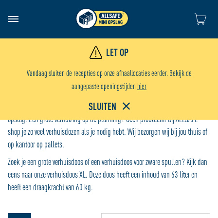
Ga naar de
LET OP
Grote verhuisdozen
Vandaag sluiten de recepties op onze afhaallocaties eerder. Bekijk de
aangepaste openingstijden
hier
SLUITEN
Al onze dozen zijn van professionele kwaliteit en ideaal voor je verhuizing of
opslag. Een grote verhuizing op de planning? Geen probleem! Bij ALLSAFE
shop je zo veel verhuisdozen als je nodig hebt. Wij bezorgen wij bij jou thuis of
op kantoor op pallets.
Zoek je een grote verhuisdoos of een verhuisdoos voor zware spullen? Kijk dan
eens naar onze verhuisdoos XL. Deze doos heeft een inhoud van 63 liter en
heeft een draagkracht van 60 kg.