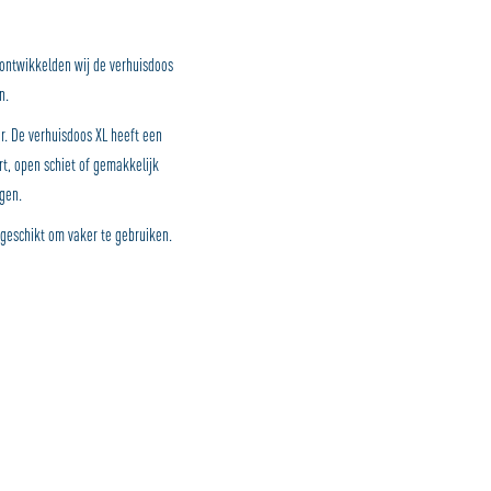
 ontwikkelden wij de verhuisdoos
on.
er. De verhuisdoos XL heeft een
t, open schiet of gemakkelijk
jgen.
d geschikt om vaker te gebruiken.