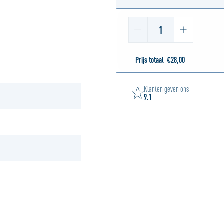
1
Prijs totaal
€
28,00
Klanten geven ons
9.1