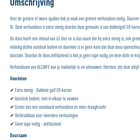
Omschrijving
Voor de grotere of zware spullen heb je vaak een grotere verhuisdoos nodig. Daarom
XL. Deze verhuisdoos is extra stevig doordat deze gemaakt is van dubbelgolf EB kart
De doos heeft een inhoud van 63 liter en is dus naast dat hij extra stevig is, ook grot
volledig dichte autolock bodem en daarmee is er geen kans dat deze doos openscheur
doorzakt. Doordat de doos zelfsluitend is heb je geen tape nodig om deze dicht te kri
Verhuisdozen van ALLSAFE kan je makkelijk in-en uitvouwen. Hierdoor zijn deze altij
Voordelen
✔ Extra stevig - Dubbele golf EB karton
✔ Autolock bodem, snel in elkaar te vouwen
✔ Groter dan een standaard verhuisdoos én meer draagkracht
✔ Herbruikbaar voor meerdere verhuizingen
✔ Geen tape nodig - zelfsluitend
Duurzaam