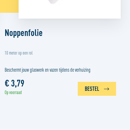
Noppenfolie
10 meter op een rol
Beschermt jouw glaswerk en vazen tijdens de verhuizing
€ 3,79
BESTEL
Op voorraad