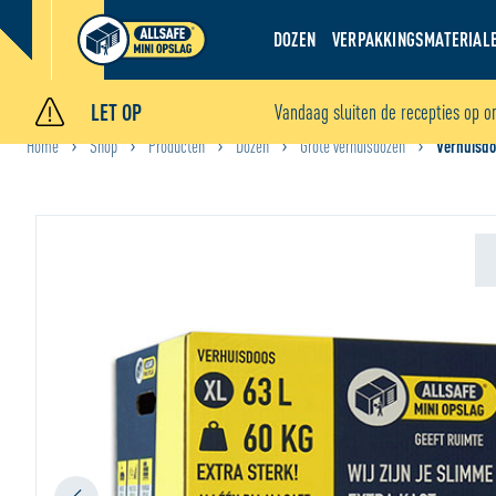
DOZEN
VERPAKKINGSMATERIAL
LET OP
Vandaag sluiten de recepties op o
Home
Shop
Producten
Dozen
Grote verhuisdozen
Verhuisdo
•
•
•
•
•