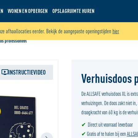
EN
WONEN EN OPBERGEN
OPSLAGRUIMTE HUREN
nze afhaallocaties eerder. Bekijk de aangepaste openingstijden
hier
os professioneel
INSTRUCTIEVIDEO
Verhuisdoos 
De ALLSAFE verhuisdoos XL is extra
verhuizingen. De doos zakt niet in,
draagkracht van 60 kg is de verhui
✔
Direct uit voorraad leverbaar
✔
Gratis af te halen bij een
ALLSAFE