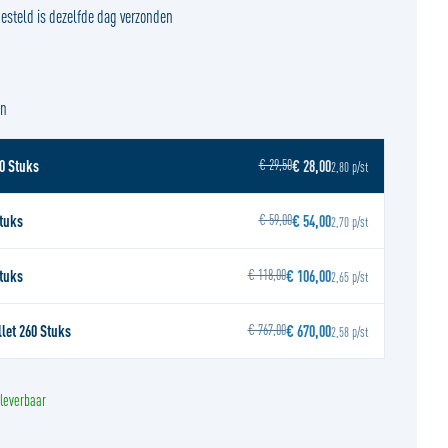
steld is dezelfde dag verzonden
en
€ 29,50
0 Stuks
€ 28,00
2,80 p/st
€ 59,00
Stuks
€ 54,00
2,70 p/st
€ 118,00
Stuks
€ 106,00
2,65 p/st
€ 767,00
llet 260 Stuks
€ 670,00
2,58 p/st
 leverbaar