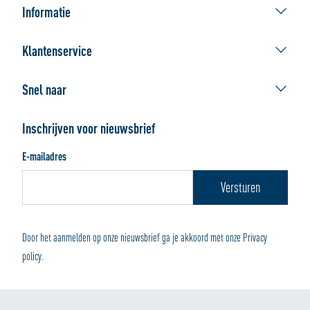
Informatie
ALLSAFE geeft ruimte
Klantenservice
Afhaallocaties
Contact Webshop
De beste verhuisdoos
Snel naar
Veelgestelde vragen
Werken bij ALLSAFE
Verhuisdozen
Bestellen
Handleidingen
Inschrijven voor nieuwsbrief
Verpakkingsmaterialen
Afhalen of bezorgen
E-mailadres
Wonen en Opbergen
Betalen en retourneren
Door het aanmelden op onze nieuwsbrief ga je akkoord met onze Privacy
policy.