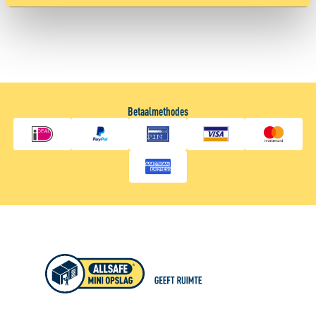
Met cookies maken wij de website en jouw ervaring beter
en persoonlijker. Dankzij functionele cookies werkt de
website goed. Met cookies voor statistieken houden we
anoniem bij hoe de website wordt gebruikt, zodat we die
telkens een beetje beter kunnen maken. We gebruiken
ook cookies om content en advertenties te
Betaalmethodes
personaliseren en om functies voor social media te
bieden. We delen informatie over je gebruik van onze site
met onze partners voor social media, adverteren en
analyse zodat we ook buiten onze website een
persoonlijke ervaring kunnen bieden. Voor meer
informatie over hoe wij cookies gebruiken, bekijk onze
Cookie Policy