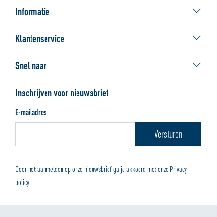
Informatie
ALLSAFE geeft ruimte
Klantenservice
Afhaallocaties
Contact Webshop
De beste verhuisdoos
Snel naar
Veelgestelde vragen
Werken bij ALLSAFE
Verhuisdozen
Bestellen
Handleidingen
Inschrijven voor nieuwsbrief
Verpakkingsmaterialen
Afhalen of bezorgen
E-mailadres
Wonen en Opbergen
Betalen en retourneren
Door het aanmelden op onze nieuwsbrief ga je akkoord met onze Privacy
policy.