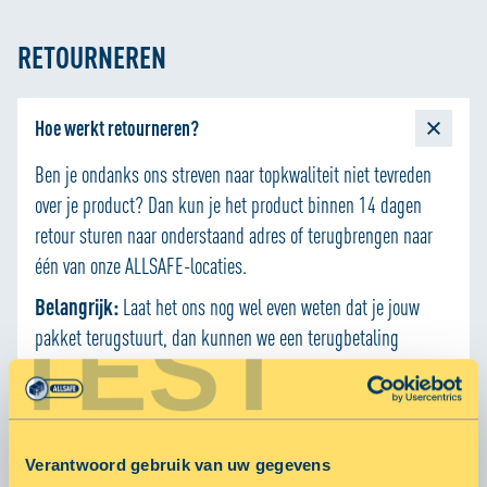
mailadres wat je hebt ingevuld bij het bestellen.
RETOURNEREN
Hoe werkt retourneren?
Ben je ondanks ons streven naar topkwaliteit niet tevreden
over je product?
Dan kun je het product binnen 14 dagen
retour sturen naar onderstaand adres of terugbrengen naar
één van onze
ALLSAFE-locaties
.
Belangrijk:
Laat het ons nog wel even weten dat je jouw
TEST
pakket terugstuurt, dan kunnen we een terugbetaling
verzorgen. D
it kan door te mailen naar
webshop@allsafe.nl
.
Retouradres:
ALLSAFE SHOP
Verantwoord gebruik van uw gegevens
o.v.v. ordernummer XXX