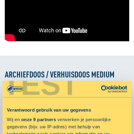
TEST
ARCHIEFDOOS / VERHUISDOOS MEDIUM
In elkaar in 4 korte stappen
Let op
:
Volg de stappen uit de handleiding (het filmpje)
Verantwoord gebruik van uw gegevens
zorgvuldig voor het juiste gebruik van de verhuisdoos. Als de
Wij en
onze 9 partners
verwerken je persoonlijke
flappen niet
goed worden teruggevouwen is de doos minder
gegevens (bijv. uw IP-adres) met behulp van
stevig en heeft meer kans op scheuren.
technologieën zoals cookies om informatie op uw