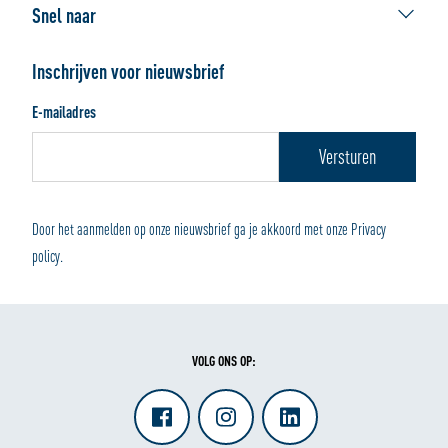
Contact Webshop
De beste verhuisdoos
Snel naar
Veelgestelde vragen
Werken bij ALLSAFE
Verhuisdozen
Bestellen
Handleidingen
Inschrijven voor nieuwsbrief
Verpakkingsmaterialen
Afhalen of bezorgen
E-mailadres
Wonen en Opbergen
Betalen en retourneren
Door het aanmelden op onze nieuwsbrief ga je akkoord met onze Privacy
policy.
VOLG ONS OP: