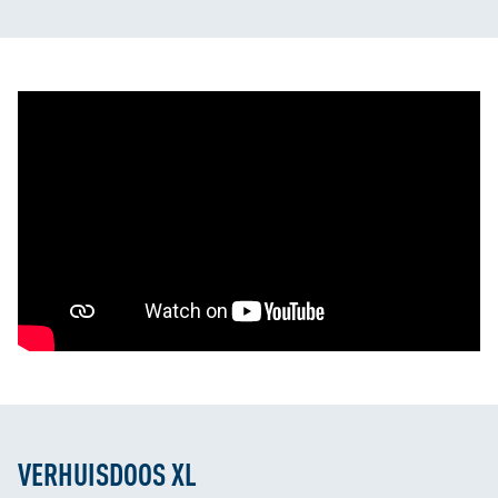
Dubbeldikke bodem
Verstevigde handvaten
Inhoud 50 liter
Geschikt voor 40 kg
Best getest
in 2020 en 2021
VERHUISDOOS XL