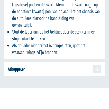
(positieve) pool en de zwarte klem of het zwarte oogje op
de negatieve (zwarte) pool van de accu (of het chassis van
de auto, lees hiervoor de handleiding van
uw voertuig).
Sluit de lader aan op het lichtnet door de stekker in een
stopcontact te steken.
Als de lader niet correct is aangesloten, gaat het
waarschuwingsled’je branden.
Afkoppelen
Haal de stekker van de lader uit het stopcontact
Haal de zwarte aansluiting van de lader los van de
negatieve (zwarte) pool van de accu
Haal de rode aansluiting van de lader los van de positieve
(rode) pool.