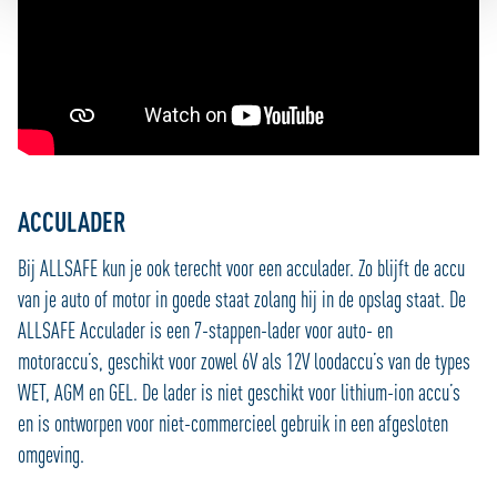
website goed. Met cookies voor statistieken houden we
anoniem bij hoe de website wordt gebruikt, zodat we die
telkens een beetje beter kunnen maken. We gebruiken
ook cookies om content en advertenties te
personaliseren en om functies voor social media te
bieden. We delen informatie over je gebruik van onze site
met onze partners voor social media, adverteren en
analyse zodat we ook buiten onze website een
ACCULADER
persoonlijke ervaring kunnen bieden. Voor meer
informatie over hoe wij cookies gebruiken, bekijk onze
Bij ALLSAFE kun je ook terecht voor een acculader. Zo blijft de accu
Cookie Policy
van je auto of motor in goede staat zolang hij in de opslag staat. De
ALLSAFE Acculader is een 7-stappen-lader voor auto- en
motoraccu’s, geschikt voor zowel 6V als 12V loodaccu’s van de types
WET, AGM en GEL. De lader is niet geschikt voor lithium-ion accu’s
en is ontworpen voor niet-commercieel gebruik in een afgesloten
omgeving.