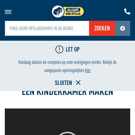
ZOEKEN
Jouw locatiediensten zijn uitgeschakeld.
LET OP
Schakel jouw locatiediensten in om deze functie te gebruiken.
LAAGSTE PRIJS
HURE
Vandaag sluiten de recepties op onze vestigingen eerder. Bekijk de
Home
aangepaste openingstijden
hier
SLUITEN
EEN KINDERKAMER MAKEN
Videospeler