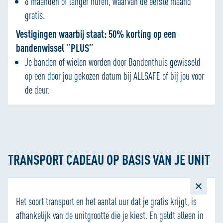
6 maanden of langer huren, waarvan de eerste maand
personaliseren en om functies voor social media te
gratis.
bieden. We delen informatie over je gebruik van onze site
met onze partners voor social media, adverteren en
Vestigingen waarbij staat: 50% korting op een
analyse zodat we ook buiten onze website een
bandenwissel ”PLUS”
persoonlijke ervaring kunnen bieden. Voor meer
Je banden of wielen worden door Bandenthuis gewisseld
informatie over hoe wij cookies gebruiken, bekijk onze
op een door jou gekozen datum bij ALLSAFE of bij jou voor
Cookie Policy
de deur.
TRANSPORT CADEAU OP BASIS VAN JE UNIT
Het soort transport en het aantal uur dat je gratis krijgt, is
afhankelijk van de unitgrootte die je kiest. En geldt alleen in