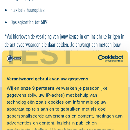
Flexibele huuropties
Opslagkorting tot 50%
*Vul hierboven de vestiging van jouw keuze in om inzicht te krijgen in
TEST
de actievoorwaarden die daar gelden. Je ontvangt dan meteen jouw
actievoucher in de mail. Naast de korting kun je ook kiezen voor
gratis gebruik van de ALLSAFE verhuisbus, aanhanger of de haal- en
brengservice.
Verantwoord gebruik van uw gegevens
Wij en
onze 9 partners
verwerken je persoonlijke
gegevens (bijv. uw IP-adres) met behulp van
technologieën zoals cookies om informatie op uw
KORTING OP BASIS VAN DE VESTIGING
apparaat op te slaan en te gebruiken met als doel
gepersonaliseerde advertenties en content, metingen aan
advertenties en content, inzicht in publiek en
Als je voor langere tijd meer ruimte nodig hebt, biedt
productontwikkeling. U kunt kiezen wie uw gegevens