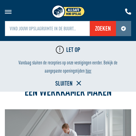
ZOEKEN
Jouw locatiediensten zijn uitgeschakeld.
LET OP
Schakel jouw locatiediensten in om deze functie te gebruiken.
LAAGSTE PRIJS
HUREN VANAF ÉÉN WEE
Vandaag sluiten de recepties op onze vestigingen eerder. Bekijk de
Home
aangepaste openingstijden
hier
SLUITEN
EEN WERKKAMER MAKEN
Videospeler