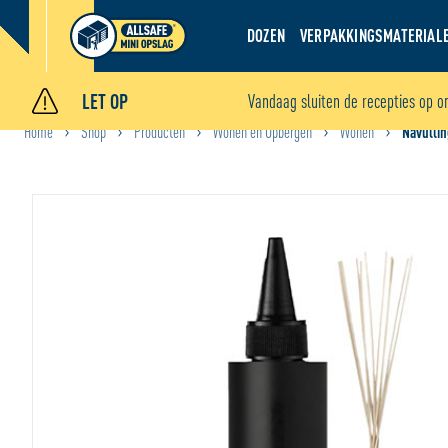
DOZEN
VERPAKKINGSMATERIAL
LET OP
Vandaag sluiten de recepties op o
Home
Shop
Producten
Wonen en Opbergen
Wonen
Navullin
•
•
•
•
•