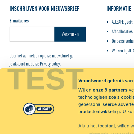
INSCHRIJVEN VOOR NIEUWSBRIEF
INFORMATIE
E-mailadres
ALLSAFE geeft 
Afhaallocaties
De beste verhu
Werken bij ALL
Door het aanmelden op onze nieuwsbrief ga
je akkoord met onze Privacy policy.
TEST
Verantwoord gebruik van
Wij en
onze 9 partners
ver
technologieën zoals cookie
PRIVACY
ALGEMENE VOORWAA
© 2026 - ALLSAFE
gepersonaliseerde adverten
productontwikkeling. U ku
Als u het toestaat, willen 