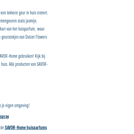
en lekkere geur in huis creëert.
emengeuren zoals jasmijn,
t hart van het huisparfum, waar
 geurstokjes van Dulcet Flowers
 SAVOR-Home gebruiken! Kijk bij
 huis. Alle producten van SAVOR-
s je eigen omgeving!
spray
 de
SAVOR-Home huisparfums