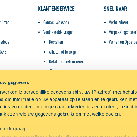
KLANTENSERVICE
SNEL NAAR
ruimte
Contact Webshop
Verhuisdozen
Veelgestelde vragen
Verpakkingsmater
isdoos
Bestellen
Wonen en Opberg
SAFE
Afhalen of bezorgen
Betalen en retourneren
Handleidingen
 uw gegevens
werken je persoonlijke gegevens (bijv. uw IP-adres) met behul
s om informatie op uw apparaat op te slaan en te gebruiken met
RDEN
COOKIES
TOESTEMMING VERANDEREN
ties en content, metingen aan advertenties en content, inzicht i
nt kiezen wie uw gegevens gebruikt en met welke doelen.
we ook graag: