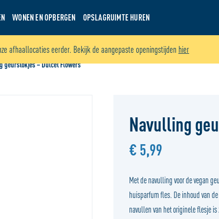
EN
WONEN EN OPBERGEN
OPSLAGRUIMTE HUREN
nze afhaallocaties eerder. Bekijk de aangepaste openingstijden
hier
g geurstokjes – Dulcet Flowers
Navulling geu
€ 5,99
Met de navulling voor de vegan ge
huisparfum fles. De inhoud van de 
navullen van het originele flesje 