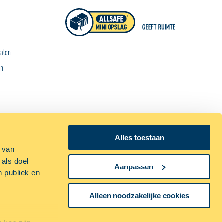
ialen
en
Alles toestaan
p van
 als doel
Aanpassen
VOLG ONS OP:
n publiek en
Alleen noodzakelijke cookies