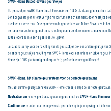
SAVOR-Home Dulcet Flowers geurstokjes
De geurstokjes SAVOR-Home Dulcet Flowers is een 100% plantaardig huisparfum dat e
Een hoogwaardig en uiterst verfijnd huisparfum dat zich kenmerkt door heerlijke blo
orchidee en witte roos. De elegantie van de geurstokjes van Dulcet Flowers zit in he
de tonen van zoete bergamot en patchouli op een bijzondere manier samenkomen. De
zullen iedere ruimte een eigen identiteit geven.
Je kunt natuurlijk voor de navulling van de geurstokjes ook een andere geurlijn van
de andere geurstokjes navulling van SAVOR-Home voor een unieke en lekkere geur in
Home zijn 100% plantaardig en dierproefvrij; perfect in een vegan lifestyle!
SAVOR-Home: hét slimme geursysteem voor de perfecte geurbalans!
Met het slimme geursysteem van SAVOR-Home creëer je altijd de perfecte geurbalan
Neutraliseren:
je verwijdert onaangename geuren met de
SAVOR-Home Elimineer 
Continueren:
je onderhoudt een gewenste geurbeleving in je omgeving met één van