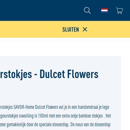
Ga naar de
SLUITEN
rstokjes - Dulcet Flowers
urstokjes SAVOR-Home Dulcet Flowers vul je in een handomdraai je lege
geurstokjes navulling is 100ml met een extra setje bamboe stokjes . Het
is zeer gemakkelijk door de speciale doseerdop. De neus van de doseerdop