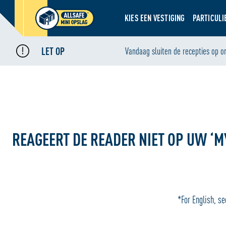
KIES EEN VESTIGING
PARTICULI
LET OP
Home
Vandaag sluiten de recepties op o
•
Reageert de reader niet op uw ‘my ALLSAFE app’?
REAGEERT DE READER NIET OP UW ‘M
*For English, se