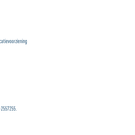
catievoorziening
8-2557255.