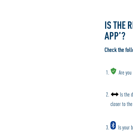
IS THE 
APP’?
Check the fol
Are you s
Is the 
closer to the
Is your 