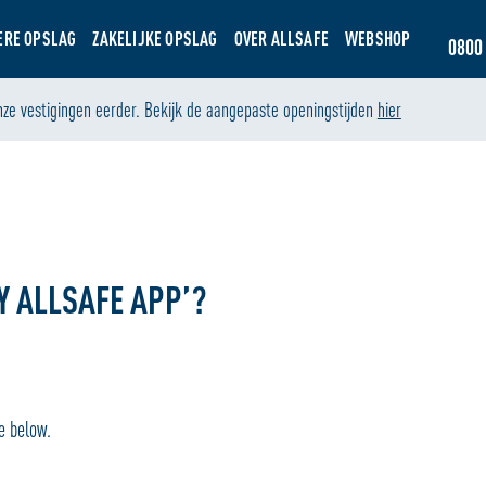
ERE OPSLAG
ZAKELIJKE OPSLAG
OVER ALLSAFE
WEBSHOP
0800 
nze vestigingen eerder. Bekijk de aangepaste openingstijden
hier
Y ALLSAFE APP’?
e below.