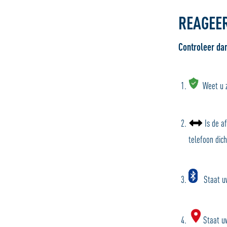
REAGEER
Controleer da
Weet u ze
Is de a
telefoon dich
Staat uw 
Staat uw