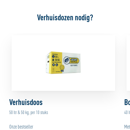
Verhuisdozen nodig?
Verhuisdoos
B
50 ltr & 50 kg, per 10 stuks
40 l
Onze bestseller
Met