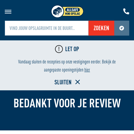
ZOEKEN
Jouw locatiediensten zijn uitgeschakeld.
LET OP
Schakel jouw locatiediensten in om deze functie te gebruiken.
LAAGSTE PRIJS
Vandaag sluiten de recepties op onze vestigingen eerder. Bekijk de
Home
aangepaste openingstijden
hier
SLUITEN
BEDANKT VOOR JE REVIEW