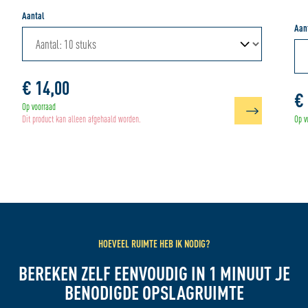
Aantal
Aan
€ 14,00
€ 
Op voorraad
Dit product kan alleen afgehaald worden.
Op v
HOEVEEL RUIMTE HEB IK NODIG?
BEREKEN ZELF EENVOUDIG IN 1 MINUUT JE
BENODIGDE OPSLAGRUIMTE